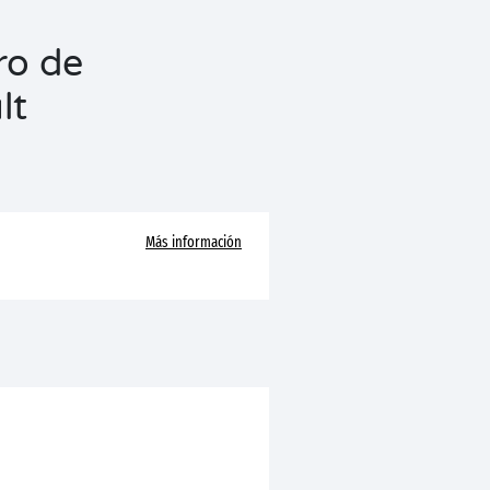
ro de
lt
Más información