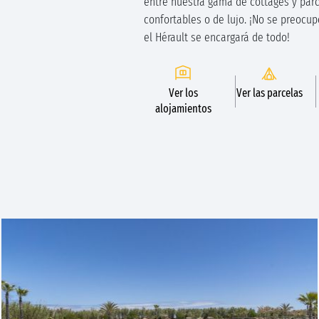
entre nuestra gama de cottages y parc
confortables o de lujo. ¡No se preocu
el Hérault se encargará de todo!
Ver los
Ver las parcelas
alojamientos