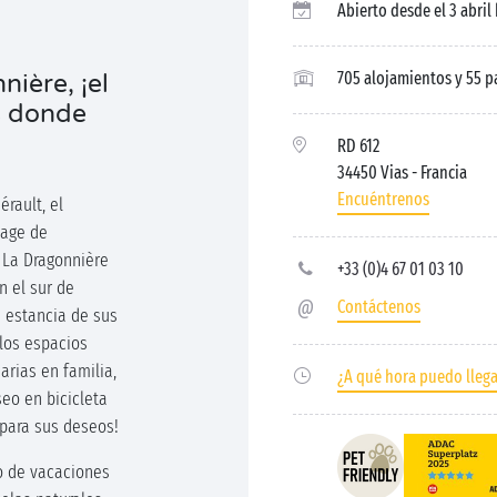
Abierto desde el 3 abril
705 alojamientos y 55 p
ière, ¡el
s donde
RD 612
34450 Vias
- Francia
Encuéntrenos
rault, el
lage de
 La Dragonnière
+33 (0)4 67 01 03 10
n el sur de
Contáctenos
a estancia de sus
los espacios
arias en familia,
¿A qué hora puedo lleg
eo en bicicleta
e para sus deseos!
o de vacaciones