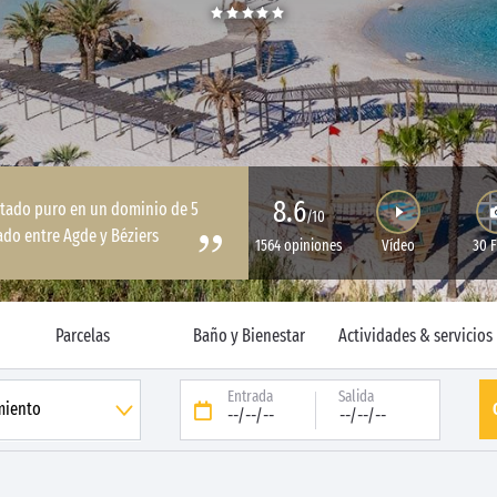
8.6
stado puro en un dominio de 5
/10
ado entre Agde y Béziers
1564 opiniones
Vídeo
30 
Parcelas
Baño y Bienestar
Actividades & servicios
Entrada
Salida
--/--/--
--/--/--