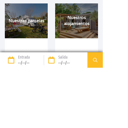
Nuestros
Nuestras parcelas
alojamientos
DESCUBRIR
DESCUBRIR
Entrada
Salida
--/--/--
--/--/--