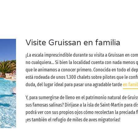
Visite Gruissan en familia
¡La escala imprescindible durante su visita a Gruissan en com
no cualquiera… Si bien la localidad cuenta con nada menos que
que le animamos a conocer primero. Conocida en todo el dep
está rodeada de unos 1.300 chalets sobre pilotes que le confie
duda, del lugar ideal para pasar una agradable tarde
en famil
Y, para sumergirse de lleno en el patrimonio natural de Gruis
sus famosas salinas? Diríjase a la isla de Saint-Martin para d
podrá ver con sus propios ojos cómo recolectan la preciada fl
¡es también el refugio de miles de aves migratorias!