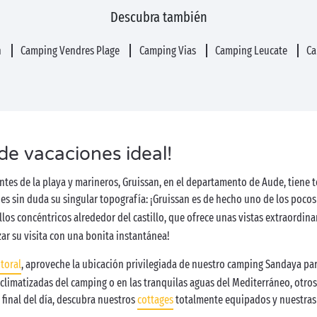
Descubra también
n
Camping Vendres Plage
Camping Vias
Camping Leucate
Ca
 de vacaciones ideal!
antes de la playa y marineros, Gruissan, en el departamento de Aude, tiene
o es sin duda su singular topografía: ¡Gruissan es de hecho uno de los poco
llos concéntricos alrededor del castillo, que ofrece unas vistas extraordina
zar su visita con una bonita instantánea!
itoral
, aproveche la ubicación privilegiada de nuestro camping Sandaya par
 climatizadas del camping o en las tranquilas aguas del Mediterráneo, otros
l final del día, descubra nuestros
cottages
totalmente equipados y nuestra