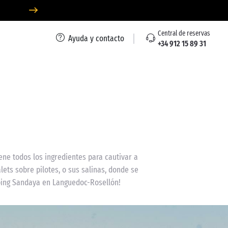
Central de reservas
Ayuda y contacto
+34 912 15 89 31
ene todos los ingredientes para cautivar a
lets sobre pilotes, o sus salinas, donde se
mping Sandaya en Languedoc-Rosellón!