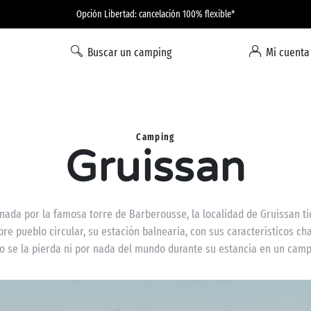
Opción Libertad: cancelación 100% flexible*
Buscar un camping
Mi cuenta
Camping
Gruissan
ada por la famosa torre de Barberousse, la localidad de Gruissan ti
e pueblo circular, su estación balnearia, con sus característicos cha
 ¡No se la pierda ni por nada del mundo durante su estancia en un ca