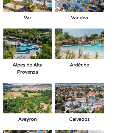
Var
Vandea
Alpes de Alta
Ardèche
Provenza
Aveyron
Calvados