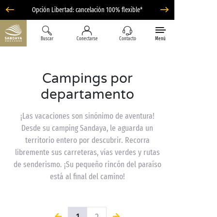
Opción Libertad: cancelación 100% flexible*
Buscar
Conectarse
Contacto
Menú
Campings por
departamento
¡Las vacaciones son sinónimo de aventura!
Desde su camping Sandaya, le aguarda un
territorio entero por descubrir. Recorra
libremente sus carreteras, vías verdes y rutas
de senderismo. ¡Su pequeño rincón del paraíso
está al final del camino!