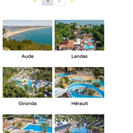
1
2
Aude
Landas
Gironda
Hérault