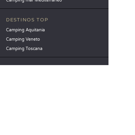
Camping mar Mediterráneo
DESTINOS TOP
Camping Aquitania
Camping Veneto
Camping Toscana
SANDAYA
Reciba nuestra newsletter
Consulte nuestro catálogo
Compare nuestros alojamientos
Compare nuestras parcelas
Nuestros compromisos RSC
Grupos y seminarios
Nuestros servicios a la carta