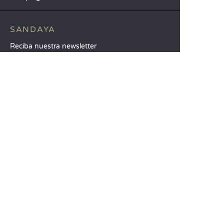
SANDAYA
Reciba nuestra newsletter
Consulte nuestro catálogo
Compare nuestros alojamientos
Compare nuestras parcelas
Nuestros compromisos RSC
Grupos y seminarios
Nuestros servicios a la carta
ATENCIÓN AL CLIENTE
Ayuda y contacto
Su cuenta de cliente
Calcule su impacto