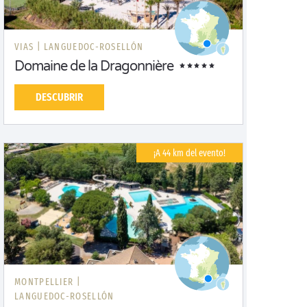
VIAS |
LANGUEDOC-ROSELLÓN
Domaine de la Dragonnière
DESCUBRIR
¡A 44 km del evento!
MONTPELLIER |
LANGUEDOC-ROSELLÓN