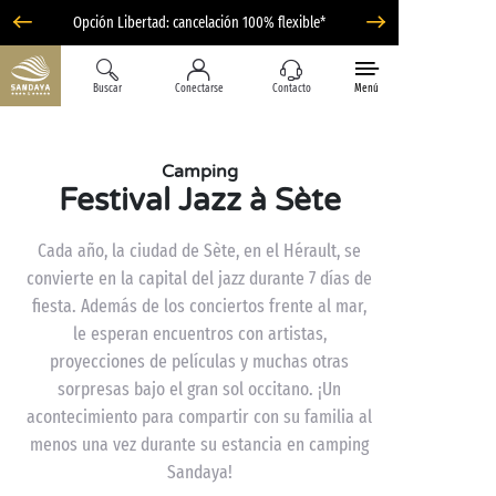
Opción Libertad: cancelación 100% flexible*
Buscar
Conectarse
Contacto
Menú
Camping
Festival Jazz à Sète
Cada año, la ciudad de Sète, en el Hérault, se
convierte en la capital del jazz durante 7 días de
fiesta. Además de los conciertos frente al mar,
le esperan encuentros con artistas,
proyecciones de películas y muchas otras
sorpresas bajo el gran sol occitano. ¡Un
acontecimiento para compartir con su familia al
menos una vez durante su estancia en camping
Sandaya!