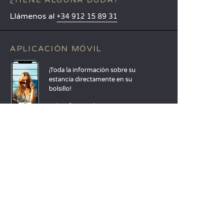
¿TIENE ALGUNA DUDA?
Llámenos al
+34 912 15 89 31
APLICACIÓN MÓVIL
¡Toda la información sobre su
estancia directamente en su
bolsillo!
Más información
IDIOMAS
Nederlands
English
Español
Français