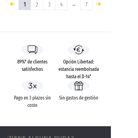
1
2
3
4
7
…
89%* de clientes
Opción Libertad:
satisfechos
estancia reembolsada
hasta el D-14*
Pago en 3 plazos sin
Sin gastos de gestión
coste