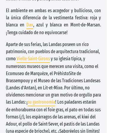
El ambiente en ambas es acogedor y bullicioso, con
la única diferencia de la vestimenta festiva: roja y
blanca en
Dax
, azul y blanca en Mont-de-Marsan.
¡Tenga cuidado de no equivocarse!
Aparte de sus ferias, las Landas poseen un rico
patrimonio, con pueblos de arquitectura tradicional,
como
Vielle-Saint-Girons
y su iglesia típica, y
numerosos museos que merecen una visita, como el
Ecomuseo de Marquèze, el PréhistoSite de
Brassempouy y el Museo de las Tradiciones Landesas
(Landes d’Antan), en Lit-et-Mixe. Por último, no
olvidemos mencionar un gran motivo de orgullo para
las Landas: ¡
su gastronomía
! Los paladares estarán
de enhorabuena con el foie gras, el pato en todas sus
formas (¡!), los espárragos de las arenas, el kiwi del
Adour, el pollo de Saint-Sever, el pastis de las Landas
(una especie de brioche), etc. ¡Saboréelos sin límites!