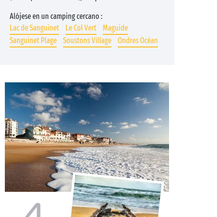
Alójese en un camping cercano :
Lac de Sanguinet
Le Col Vert
Maguide
Sanguinet Plage
Soustons Village
Ondres Océan