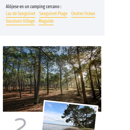
Alójese en un camping cercano :
Lac de Sanguinet
Sanguinet Plage
Ondres Océan
Soustons Village
Maguide
2