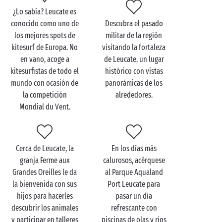
hasta Leucate para disfrutar de unas espectaculares
¿Lo sabía? Leucate es
vistas del Mediterráneo? ¿Le gustan también las
conocido como uno de
Descubra el pasado
actividades náuticas? ¡En Leucate no le faltará de
los mejores spots de
militar de la región
nada! ¡Sus aguas son perfectas para iniciarse en el
kitesurf de Europa. No
visitando la fortaleza
surf
o el kitesurf!
en vano, acoge a
de Leucate, un lugar
Por la noche, vuelva a encontrar su camping Sandaya
kitesurfistas de todo el
histórico con vistas
y su restaurante para disfrutar de una cena para dos,
mundo con ocasión de
panorámicas de los
mientras comparte con su media naranja sus mejores
la competición
alrededores.
recuerdos del día.
Mondial du Vent.
Cerca de Leucate, la
En los días más
granja Ferme aux
calurosos, acérquese
Grandes Oreilles le da
al Parque Aqualand
la bienvenida con sus
Port Leucate para
hijos para hacerles
pasar un día
descubrir los animales
refrescante con
y participar en talleres
piscinas de olas y ríos