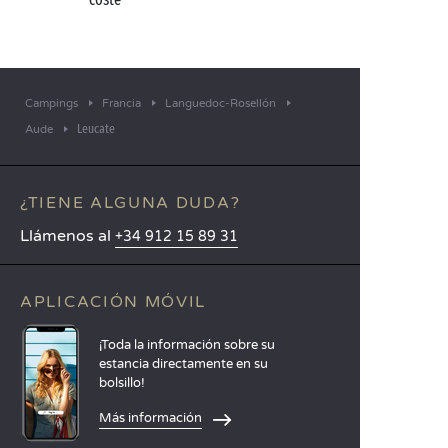
Campings
Francia
Languedoc-Rosellón
Leucate
Aude
¿TIENE ALGUNA DUDA?
Llámenos al
+34 912 15 89 31
APLICACIÓN MÓVIL
¡Toda la información sobre su
estancia directamente en su
bolsillo!
Más información