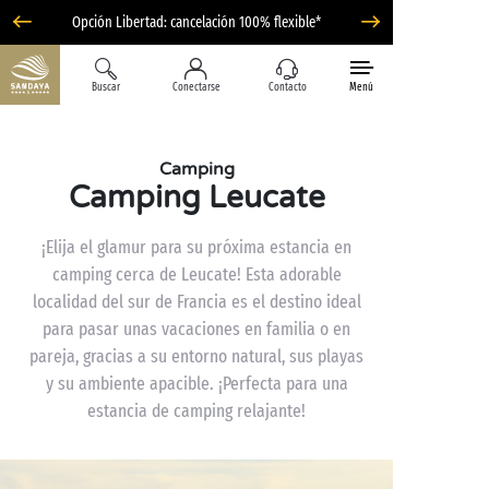
Opción Libertad: cancelación 100% flexible*
Buscar
Conectarse
Contacto
Menú
Camping
Camping Leucate
¡Elija el glamur para su próxima estancia en
camping cerca de Leucate! Esta adorable
localidad del sur de Francia es el destino ideal
para pasar unas vacaciones en familia o en
pareja, gracias a su entorno natural, sus playas
y su ambiente apacible. ¡Perfecta para una
estancia de camping relajante!