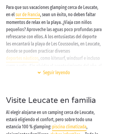
Para que sus vacaciones glamping cerca de Leucate,
en el
sur de Francia
, sean un éxito, no deben faltar
momentos de relax en la playa. ¿Viaja con niños
pequeños? Aproveche las aguas poco profundas para
refrescarse con ellos. A los entusiastas del deporte
les encantará la playa de Les Coussoules, en Leucate,
donde se pueden practicar diversos
deportes náuticos
, como kitesurf, windsurf e incluso
carro a vela. ¡Sin olvidar el acontecimiento del año, el
Seguir leyendo
Mondial du Vent, que atrae a Leucate a los mejores
kitesurfistas del mundo!
¿Prefiere rodearse de naturaleza? Los acantilados de
Visite Leucate en familia
Leucate, próximos de su camping de lujo a
orillas del mar
, le ofrecen impresionantes panoramas
Al elegir alojarse en un camping cerca de Leucate,
del mar, mientras que los senderos de los
estará eligiendo el confort, pero sobre todo una
alrededores le invitan a disfrutar de hermosos
estancia 100 % glamping:
piscina climatizada
,
paseos con los suyos. ¿A qué espera para reservar su