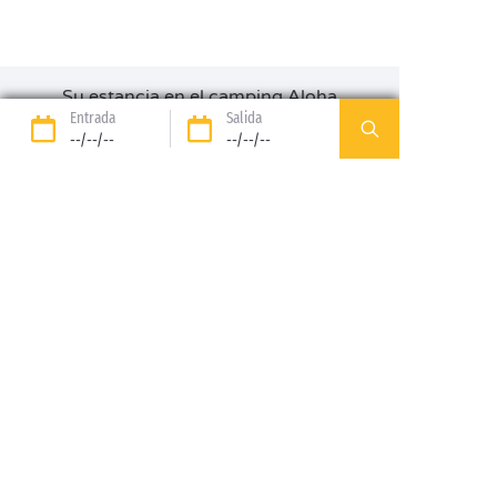
Su estancia en el camping Aloha
Entrada
Salida
--/--/--
--/--/--
Nuestros
Nuestras parcelas
alojamientos
DESCUBRIR
DESCUBRIR