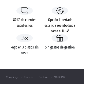
89%* de clientes
Opción Libertad:
satisfechos
estancia reembolsada
hasta el D-14*
Pago en 3 plazos sin
Sin gastos de gestión
coste
Morbihan
Campings
Francia
Bretaña
¿TIENE ALGUNA DUDA?
Llámenos al
+34 912 15 89 31