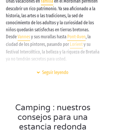
Unas vacaciones en
familia
en el Morbihan permiten
noche. Ah, y claro, todo ello con el océano Atlántico
descubrir un rico patrimonio. Ya sea aficionado a la
como vecino. ¡Así es una estancia bretona en
historia, las artes o las tradiciones, la sed de
camping con Sandaya!
conocimiento de los adultos y la curiosidad de los
niños quedarán satisfechas en tierras bretonas.
Desde
Vannes
y sus murallas hasta
Pont-Aven
, la
ciudad de los pintores, pasando por
Lorient
y su
Festival Intercéltico, la belleza y la riqueza de Bretaña
ya no tendrán secretos para usted.
Ya sabemos que lo sabe, pero se lo recordamos de
Seguir leyendo
todos modos: ¡no solo hay bellas playas en el
Mediterráneo! El Morbihan ofrece tanto calas
salvajes y apartadas como playas familiares donde
practicar
deportes náuticos
. Nuestra preferida es la
Camping : nuestros
playa de la
isla de Groix
, cuyas aguas translúcidas y
arena fina dan la impresión de estar en los trópicos.
consejos para una
Pero seguro que encuentra fácilmente la playa de sus
estancia redonda
sueños. ¡Póngase el bañador y al agua!