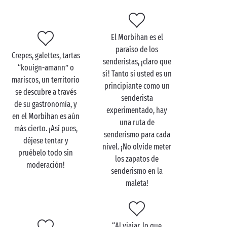
El Morbihan es el
Visite el Morbihan en
paraíso de los
pareja
Crepes, galettes, tartas
senderistas, ¡claro que
“kouign-amann” o
sí! Tanto si usted es un
Un paréntesis de
bienestar
en un centro de
mariscos, un territorio
principiante como un
talasoterapia frente al
océano
es tentador, ¿no?
se descubre a través
senderista
Podrá relajarse plenamente con su pareja. Si elige
de su gastronomía, y
experimentado, hay
Carnac o Quiberon como destino de relajación, podrá
en el Morbihan es aún
una ruta de
combinar el descanso con el descubrimiento
más cierto. ¡Así pues,
senderismo para cada
turístico de estas dos joyas bretonas: la primera es
déjese tentar y
nivel. ¡No olvide meter
famosa por sus monolitos milenarios y la segunda se
pruébelo todo sin
los zapatos de
parece a un paraíso del fin del mundo.
moderación!
senderismo en la
maleta!
Abandone la tierra firme y embárquese en un crucero
por el golfo de Morbihan. Según una leyenda local,
¡hay tantas islas como días tiene el año! En realidad,
solo unas cuarenta islas pueblan este pequeño
“Al viajar, lo que