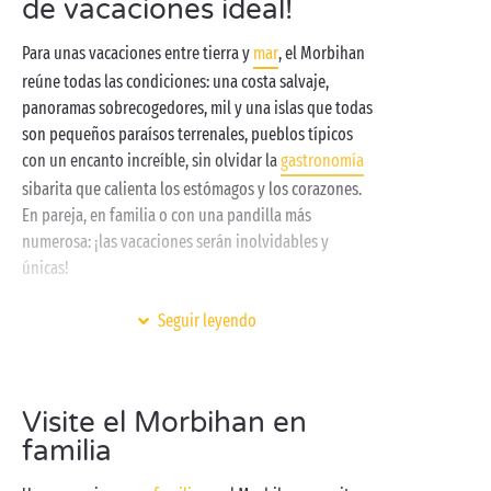
de vacaciones ideal!
Para unas vacaciones entre tierra y
mar
, el Morbihan
reúne todas las condiciones: una costa salvaje,
panoramas sobrecogedores, mil y una islas que todas
son pequeños paraísos terrenales, pueblos típicos
con un encanto increíble, sin olvidar la
gastronomía
sibarita que calienta los estómagos y los corazones.
En pareja, en familia o con una pandilla más
numerosa: ¡las vacaciones serán inolvidables y
únicas!
Si elige un camping Sandaya para explorar el
Seguir leyendo
Morbihan y, más en general, la bella
Bretaña
, estará
eligiendo lo mejor del camping. ¿Por qué? Porque
disfrutará de una ubicación privilegiada en un marco
Visite el Morbihan en
natural preservado, un bonito
familia
parque acuático cubierto
y climatizado,
clubes infantiles
y animación tanto de día como de