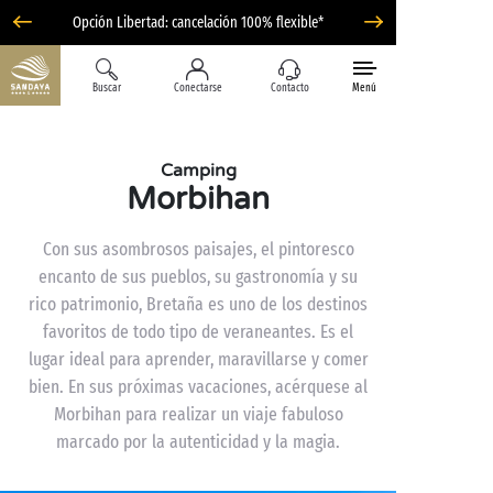
Opción Libertad: cancelación 100% flexible*
Buscar
Conectarse
Contacto
Menú
Camping
Morbihan
Con sus asombrosos paisajes, el pintoresco
encanto de sus pueblos, su gastronomía y su
rico patrimonio, Bretaña es uno de los destinos
favoritos de todo tipo de veraneantes. Es el
lugar ideal para aprender, maravillarse y comer
bien. En sus próximas vacaciones, acérquese al
Morbihan para realizar un viaje fabuloso
marcado por la autenticidad y la magia.