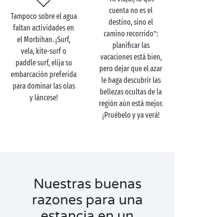
pedazo de mar, pero son suficientes para pasar un
cuenta no es el
Tampoco sobre el agua
día en
pareja
, o incluso varios. ¡Adelante, marineros,
destino, sino el
faltan actividades en
rumbo a las islas bretonas!
camino recorrido”:
el Morbihan. ¡Surf,
planificar las
vela, kite-surf o
vacaciones está bien,
paddle surf, elija su
pero dejar que el azar
embarcación preferida
le haga descubrir las
para dominar las olas
bellezas ocultas de la
y láncese!
región aún está mejor.
¡Pruébelo y ya verá!
Nuestras buenas
razones para una
estancia en un