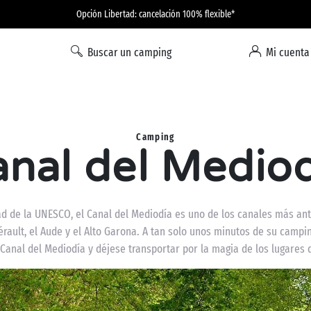
Opción Libertad: cancelación 100% flexible*
Buscar un camping
Mi cuenta
Camping
nal del Medio
 de la UNESCO, el Canal del Mediodía es uno de los canales más ant
ault, el Aude y el Alto Garona. A tan solo unos minutos de su cam
 Canal del Mediodía y déjese transportar por la magia de los lugares 