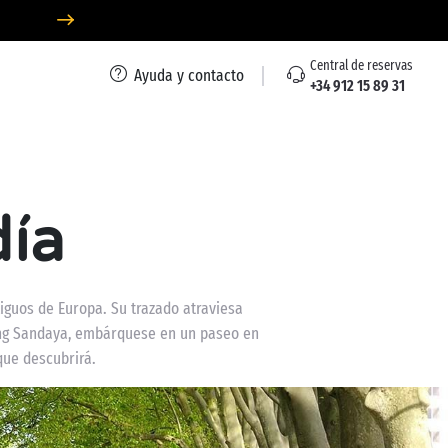
Central de reservas
Ayuda y contacto
+34 912 15 89 31
día
iguos de Europa. Su trazado atraviesa
ping Sandaya, embárquese en un paseo en
que descubrirá.