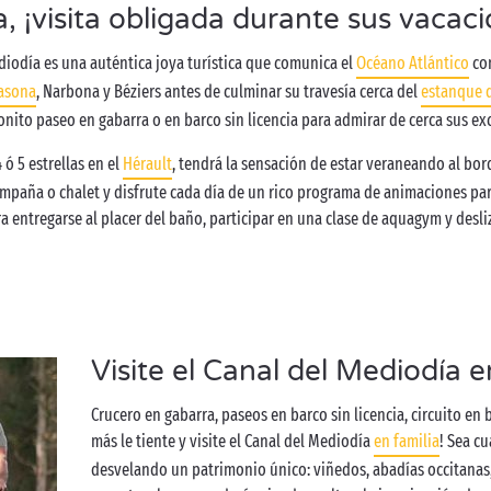
, ¡visita obligada durante sus vacaci
ediodía es una auténtica joya turística que comunica el
Océano Atlántico
con
asona
, Narbona y Béziers antes de culminar su travesía cerca del
estanque 
to paseo en gabarra o en barco sin licencia para admirar de cerca sus ex
ó 5 estrellas en el
Hérault
, tendrá la sensación de estar veraneando al bor
paña o chalet y disfrute cada día de un rico programa de animaciones para 
a entregarse al placer del baño, participar en una clase de aquagym y desl
Visite el Canal del Mediodía e
Crucero en gabarra, paseos en barco sin licencia, circuito en
más le tiente y visite el Canal del Mediodía
en familia
! Sea cu
desvelando un patrimonio único: viñedos, abadías occitanas