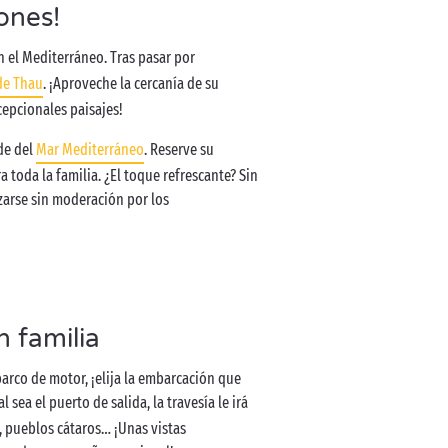
ones!
 el Mediterráneo. Tras pasar por
de Thau
. ¡Aproveche la cercanía de su
cepcionales paisajes!
de del
Mar Mediterráneo
. Reserve su
toda la familia. ¿El toque refrescante? Sin
izarse sin moderación por los
n familia
 barco de motor, ¡elija la embarcación que
al sea el puerto de salida, la travesía le irá
, pueblos cátaros… ¡Unas vistas