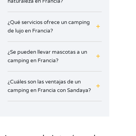
naturaleza en Francia?
estancia en
camping en pareja
es una oportunidad
para reencontrarse y mantener viva la llama: veladas
románticas,
paseos cogidos de la mano
, actividades
¿Qué servicios ofrece un camping
para dos... ¡Francia es el escenario ideal para todo
de lujo en Francia?
ello gracias a sus magníficos paisajes y sus pueblos
con encanto!
¿Se pueden llevar mascotas a un
camping en Francia?
¿Cuáles son las ventajas de un
camping en Francia con Sandaya?