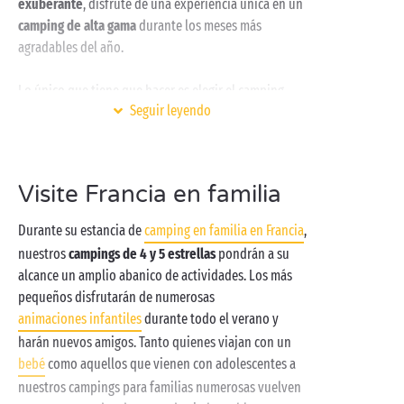
exuberante
, disfrute de una experiencia única en un
camping de alta gama
durante los meses más
agradables del año.
Lo único que tiene que hacer es elegir el camping
Seguir leyendo
premium que mejor se corresponda con lo que usted
considera unas vacaciones ideales. ¿Le encanta el
sonido de las olas y tener los pies en la arena? Venga
a uno de nuestros
campings al borde del mar
con
Visite Francia en familia
acceso directo a la playa
. El
mar Mediterráneo
y el
océano Atlántico
le ofrecen dos ambientes
Durante su estancia de
camping en familia en Francia
,
incomparables para su estancia en
camping premium
nuestros
campings de 4 y 5 estrellas
pondrán a su
.
alcance un amplio abanico de actividades. Los más
pequeños disfrutarán de numerosas
¿Lo suyo es más bien el agua dulce y buscar el frescor
animaciones infantiles
durante todo el verano y
a la sombra de los árboles? Entonces, el
harán nuevos amigos. Tanto quienes viajan con un
camping al borde del río
está hecho para usted. En
bebé
como aquellos que vienen con adolescentes a
los cuatro puntos cardinales de Francia, Sandaya le
nuestros campings para familias numerosas vuelven
ofrece la posibilidad de relajarse junto a los cursos