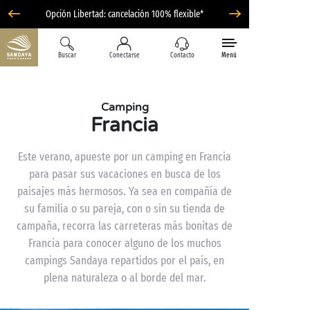
Opción Libertad: cancelación 100% flexible*
Buscar
Conectarse
Contacto
Menú
Camping
Francia
Este verano, apueste por un camping en Francia
para pasar sus vacaciones en busca de los
paisajes más hermosos. Ya sea en compañía de
su familia o su pareja, con o sin su tienda de
campaña, recorra las carreteras más bonitas de
Francia para conocer alguno de los muchos
campings Sandaya repartidos por el país, en
plena naturaleza o al borde del mar.