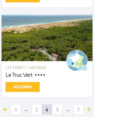
CAP FERRET |
AQUITANIA
Le Truc Vert
DESCUBRIR
1
3
4
5
7
…
…