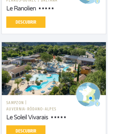
PERROS-GUIREC |
BRETAÑA
Le Ranolien
DESCUBRIR
SAMPZON |
AUVERNIA-RÓDANO-ALPES
Le Soleil Vivarais
DESCUBRIR