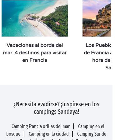
Vacaciones al borde del
Los Pueblos Más Boni
mar: 4 destinos para visitar
de Francia a menos de 
en Francia
hora de su camping
Sandaya
¿Necesita evadirse? ¡Inspírese en los
campings Sandaya!
Camping Francia orillas del mar
Camping en el
bosque
Camping en la ciudad
Camping Sur de