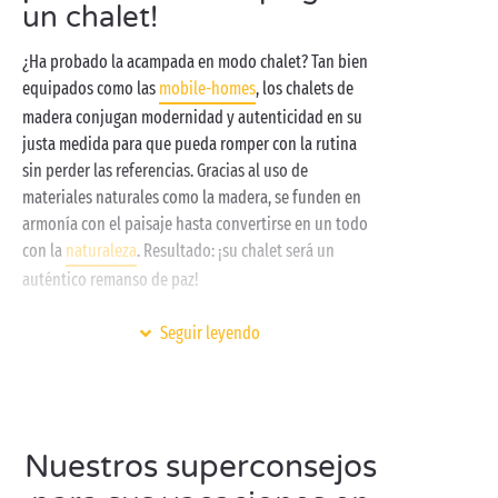
un chalet!
¿Ha probado la acampada en modo chalet? Tan bien
equipados como las
mobile-homes
, los chalets de
madera conjugan modernidad y autenticidad en su
justa medida para que pueda romper con la rutina
sin perder las referencias. Gracias al uso de
materiales naturales como la madera, se funden en
armonía con el paisaje hasta convertirse en un todo
con la
naturaleza
. Resultado: ¡su chalet será un
auténtico remanso de paz!
Gama
insólita
o
PREMIUM
, fin de semana
romántico
o
Seguir leyendo
estancia de larga duración
con niños
, nuestros
chalets ofrecen distintos niveles de superficie para
responder a todos sus deseos. Espaciosos y dotados
de equipamientos de alto standing, ¡le ofrecen una
Nuestros superconsejos
atmósfera acogedora que conquistará a grandes y
pequeños en cualquier temporada del año!