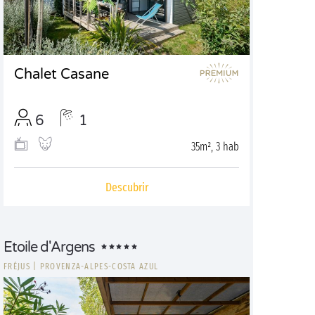
Chalet Casane
6
1
35m², 3 hab
Descubrir
Etoile d'Argens
FRÉJUS
|
PROVENZA-ALPES-COSTA AZUL