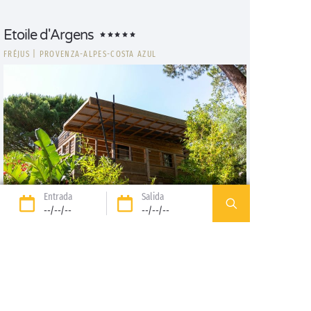
Etoile d'Argens
FRÉJUS
|
PROVENZA-ALPES-COSTA AZUL
Entrada
Salida
--/--/--
--/--/--
Chalet
5
1
35m², 2 hab