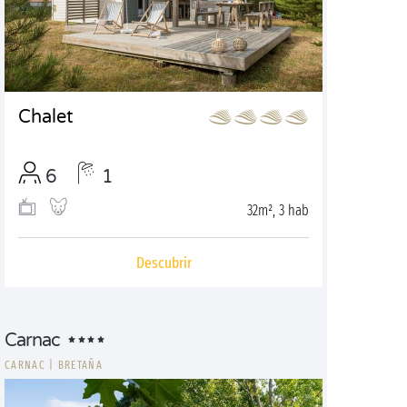
Chalet
6
1
32m², 3 hab
Descubrir
Carnac
CARNAC
|
BRETAÑA