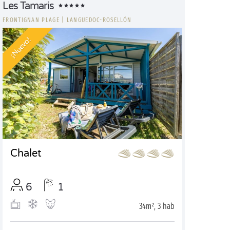
Les Tamaris
FRONTIGNAN PLAGE
|
LANGUEDOC-ROSELLÓN
¡Nuevo!
Chalet
6
1
34m², 3 hab