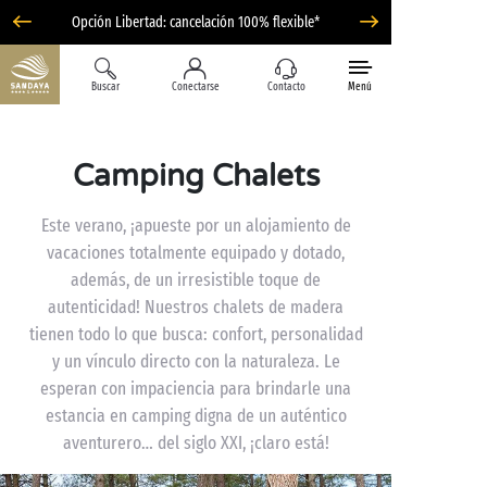
Opción Libertad: cancelación 100% flexible*
Buscar
Conectarse
Contacto
Menú
Camping Chalets
Este verano, ¡apueste por un alojamiento de
vacaciones totalmente equipado y dotado,
además, de un irresistible toque de
autenticidad! Nuestros chalets de madera
tienen todo lo que busca: confort, personalidad
y un vínculo directo con la naturaleza. Le
esperan con impaciencia para brindarle una
estancia en camping digna de un auténtico
aventurero… del siglo XXI, ¡claro está!