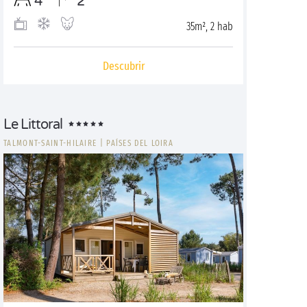
4
2
35m², 2 hab
Descubrir
Le Littoral
TALMONT-SAINT-HILAIRE
|
PAÍSES DEL LOIRA