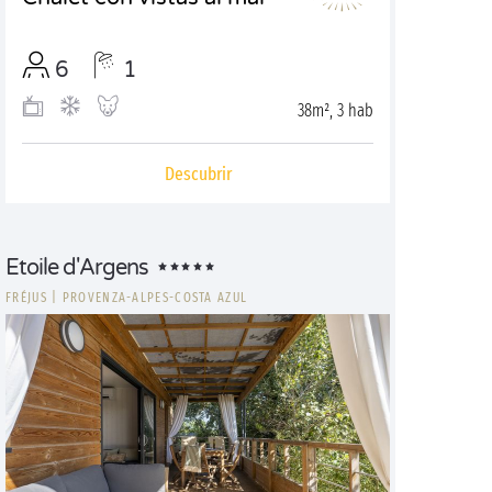
6
1
38m², 3 hab
Descubrir
Etoile d'Argens
FRÉJUS
|
PROVENZA-ALPES-COSTA AZUL