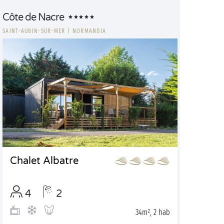
Côte de Nacre
SAINT-AUBIN-SUR-MER
|
NORMANDIA
Chalet Albatre
4
2
34m², 2 hab