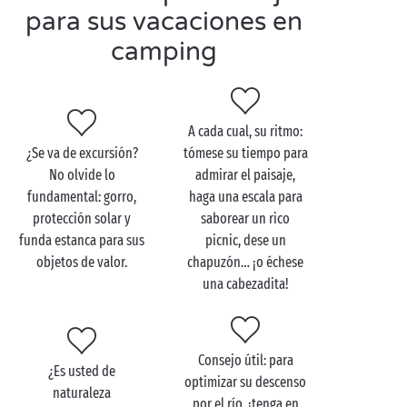
descender en canoa o en un kayak biplaza. En las
para sus vacaciones en
gargantas del Tarn, el
Verdon
o el
Hérault
, las salidas
camping
en canoa se adaptan a todos los niveles y le
permitirán navegar por lugares de ensueño. A bordo
de una canoa se irán desplegando ante su mirada
tesoros insospechados: una fauna y flora salvajes,
A cada cual, su ritmo:
castillos ancestrales, pintorescos pueblos…
¿Se va de excursión?
tómese su tiempo para
No olvide lo
admirar el paisaje,
fundamental: gorro,
haga una escala para
protección solar y
saborear un rico
funda estanca para sus
picnic, dese un
objetos de valor.
chapuzón… ¡o échese
una cabezadita!
Consejo útil: para
¿Es usted de
optimizar su descenso
naturaleza
por el río, ¡tenga en