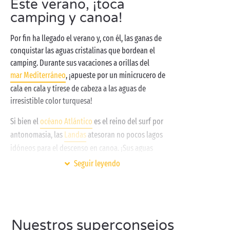
Este verano, ¡toca
camping y canoa!
Por fin ha llegado el verano y, con él, las ganas de
conquistar las aguas cristalinas que bordean el
camping. Durante sus vacaciones a orillas del
mar Mediterráneo
, ¡apueste por un minicrucero de
cala en cala y tírese de cabeza a las aguas de
irresistible color turquesa!
Si bien el
océano Atlántico
es el reino del surf por
antonomasia, las
Landas
atesoran no pocos lagos
idóneos para el descenso en canoa. ¡Sus aguas
tranquilas y poco profundas resultan perfectas para
Seguir leyendo
los niños que se estrenan con el remo!
Los más veteranos, por su parte, quizás prefieran una
estancia en
camping al borde de un río
por sus
paisajes más vírgenes y sus rápidos, que podrán
Nuestros superconsejos