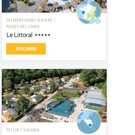
TALMONT-SAINT-HILAIRE |
PAÍSES DEL LOIRA
Le Littoral
DESCUBRIR
TELLIN |
VALONIA