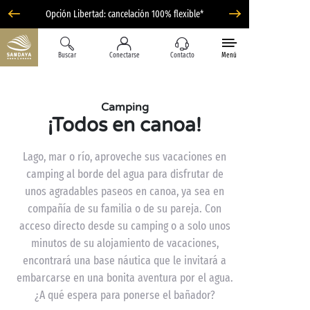
Opción Libertad: cancelación 100% flexible*
Buscar
Conectarse
Contacto
Menú
Camping
¡Todos en canoa!
Lago, mar o río, aproveche sus vacaciones en
camping al borde del agua para disfrutar de
unos agradables paseos en canoa, ya sea en
compañía de su familia o de su pareja. Con
acceso directo desde su camping o a solo unos
minutos de su alojamiento de vacaciones,
encontrará una base náutica que le invitará a
embarcarse en una bonita aventura por el agua.
¿A qué espera para ponerse el bañador?