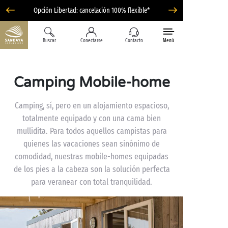
Opción Libertad: cancelación 100% flexible*
Buscar
Conectarse
Contacto
Menú
Camping Mobile-home
Camping, sí, pero en un alojamiento espacioso,
totalmente equipado y con una cama bien
mullidita. Para todos aquellos campistas para
quienes las vacaciones sean sinónimo de
comodidad, nuestras mobile-homes equipadas
de los pies a la cabeza son la solución perfecta
para veranear con total tranquilidad.