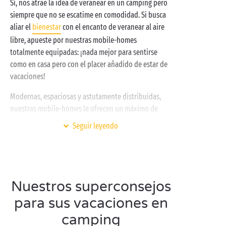
Sí, nos atrae la idea de veranear en un camping pero
siempre que no se escatime en comodidad. Si busca
aliar el
bienestar
con el encanto de veranear al aire
libre, apueste por nuestras mobile-homes
totalmente equipadas: ¡nada mejor para sentirse
como en casa pero con el placer añadido de estar de
vacaciones!
Modernas, espaciosas y astutamente distribuidas,
nuestras mobile-homes le ofrecen un máximo de
confort y de intimidad durante su estancia en
Seguir leyendo
camping. Tras la puerta de su nueva casa de
vacaciones, le espera una cocina totalmente
equipada, un acogedor salón, un bonito cuarto de
baño, una habitación parental a un lado, una infantil
al otro… Y, por si esto fuera poco, multitud de
Nuestros superconsejos
espacios de almacenamiento. Durante sus vacaciones
para sus vacaciones en
en pareja
o con
toda la familia
, nuestros cottages le
camping
ofrecen un amplio abanico de posibilidades: