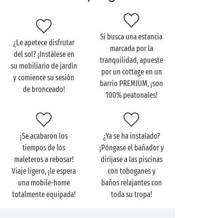
capacidad para 2, 4, 6 o incluso 10 veraneantes, con
terraza integrada o sombreada, con sistema de
climatización o televisión… ¡Regálese la estancia de
Si busca una estancia
sus sueños!
¿Le apetece disfrutar
marcada por la
del sol? ¡Instálese en
Y, para satisfacer a los campistas más exigentes,
tranquilidad, apueste
su mobiliario de jardín
descubra nuestra gama de cottages
PREMIUM
. ¿La
por un cottage en un
y comience su sesión
guinda del pastel? Le facilitamos sábanas y toallas,
barrio PREMIUM, ¡son
de bronceado!
dispondrá de wifi gratuito y la limpieza de fin de
100% peatonales!
estancia estará incluida en su reserva. Ahora ya solo
tendrá que concentrarse en lo fundamental:
¡disfrutar!
¡Se acabaron los
¿Ya se ha instalado?
tiempos de los
¡Póngase el bañador y
maleteros a rebosar!
diríjase a las piscinas
Viaje ligero, ¡le espera
con toboganes y
una mobile-home
baños relajantes con
totalmente equipada!
toda su tropa!