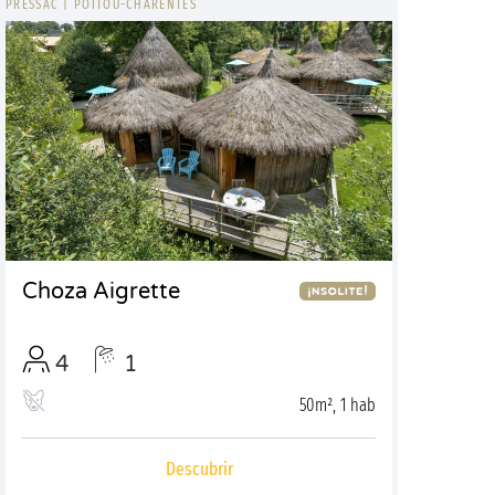
PRESSAC
|
POITOU-CHARENTES
Choza Aigrette
4
1
50m², 1 hab
Descubrir