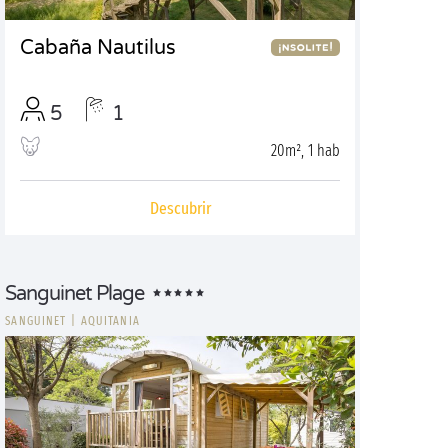
Cabaña Nautilus
5
1
20m², 1 hab
Descubrir
Sanguinet Plage
SANGUINET
|
AQUITANIA