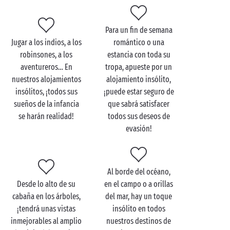
apostar por el camping en modo insólito de Sandaya!
Y, para darle una bonita sorpresa a su pareja,
Para un fin de semana
decántese por el
Glamping
, ¡la modalidad de camping
Jugar a los indios, a los
romántico o una
que conjuga lujo con autenticidad!
robinsones, a los
estancia con toda su
aventureros… En
tropa, apueste por un
nuestros alojamientos
alojamiento insólito,
insólitos, ¡todos sus
¡puede estar seguro de
sueños de la infancia
que sabrá satisfacer
se harán realidad!
todos sus deseos de
evasión!
Al borde del océano,
Desde lo alto de su
en el campo o a orillas
cabaña en los árboles,
del mar, hay un toque
¡tendrá unas vistas
insólito en todos
inmejorables al amplio
nuestros destinos de