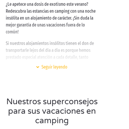
¿Le apetece una dosis de exotismo este verano?
Redescubra las estancias en camping con una noche
insólita en un alojamiento de carácter. ¡Sin duda la
mejor garantía de unas vacaciones fuera de lo
común!
Si nuestros alojamientos insólitos tienen el don de
transportarle lejos del día a día es porque hemos
prestado especial atención a cada detalle, tanto
dentro como fuera. Con sus aires bohemios, nuestras
Seguir leyendo
roulottes
son tan acogedoras y cómodas como los
cottages
auténticos, nuestros
lodges
y tipis le
sorprenderán con su modernidad y nuestras
cabañas en los árboles
le brindarán un nivel de
Nuestros superconsejos
confort digno de un alojamiento de lujo. ¡Todo ello
en contacto directo con la
naturaleza
!
para sus vacaciones en
camping
Para hacer realidad sus sueños de la infancia,
¡regálese una estancia distinta a cualquier otra al