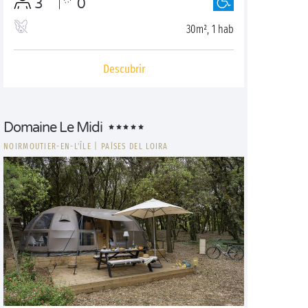
3
0
30m², 1 hab
Descubrir
Domaine Le Midi
NOIRMOUTIER-EN-L'ÎLE
|
PAÍSES DEL LOIRA