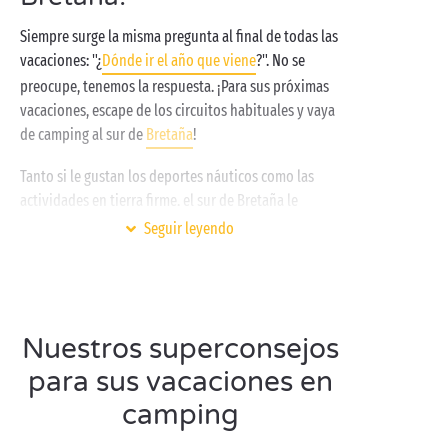
Siempre surge la misma pregunta al final de todas las
vacaciones: "¿
Dónde ir el año que viene
?". No se
preocupe, tenemos la respuesta. ¡Para sus próximas
vacaciones, escape de los circuitos habituales y vaya
de camping al sur de
Bretaña
!
Tanto si le gustan los deportes náuticos como las
actividades en tierra firme, el sur de Bretaña le
permite planificar las vacaciones a su gusto. Para
Seguir leyendo
disfrutar de una
escapada de camping familiar
exitosa e inolvidable, tenga en cuenta los deseos de
todo el mundo: empiece el día con un desayuno
juntos antes de dirigirse a la playa para una divertida
Nuestros superconsejos
iniciación al surf o a la vela. ¡Y si tiene previsto salir
durante el día entero, no olvide llevar un pícnic!
para sus vacaciones en
camping
Durante su estancia de
camping en pareja
en el sur
de Bretaña, prepare su mochila para pasar un día en