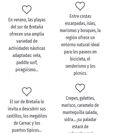
el golfo de Morbihan o en la península de Quiberon,
respirando la brisa marina... Es una forma estupenda
Entre costas
de volver a conectar con la naturaleza, pero también
En verano, las playas
escarpadas, islas,
con su pareja. Durante su escapada romántica,
del sur de Bretaña
marismas y bosques, la
deléitese con
especialidades bretonas
como las
ofrecen una amplia
región ofrece un
galettes o el marisco. Para ello, qué mejor que hacer
variedad de
entorno natural ideal
un alto en los mercados locales.
actividades náuticas
para los paseos en
adaptadas: vela,
¡Hay tanto que ver y descubrir estando en el sur de
bicicleta, el
paddle surf,
Bretaña!
senderismo y los
piragüismo...
pícnics.
Crepes, galettes,
El sur de Bretaña le
marisco, caramelo de
invita a descubrir sus
mantequilla salada,
castillos, los megalitos
sidra... ¡su paladar
de Carnac y los
estará de
puertos típicos...