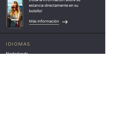
¡Toda la información sobre su
estancia directamente en su
bolsillo!
Más información
IDIOMAS
Nederlands
English
Español
Français
Deutsch
Italiano
IDEAS PARA SUS VACACIONES
Camping Animación infantil