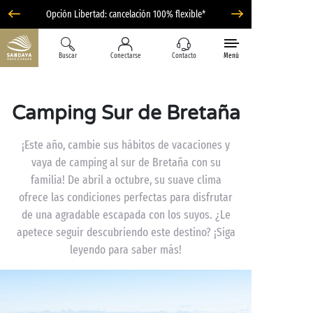
Opción Libertad: cancelación 100% flexible*
Buscar
Conectarse
Contacto
Menú
Camping Sur de Bretaña
¡Este año, cambie sus hábitos de vacaciones y
vaya de camping al sur de Bretaña con su
familia! De abril a octubre, su suave clima
ofrece las condiciones perfectas para disfrutar
de una agradable escapada con los suyos. ¿Le
apetece seguir descubriendo este destino? ¡Siga
leyendo para saber más!