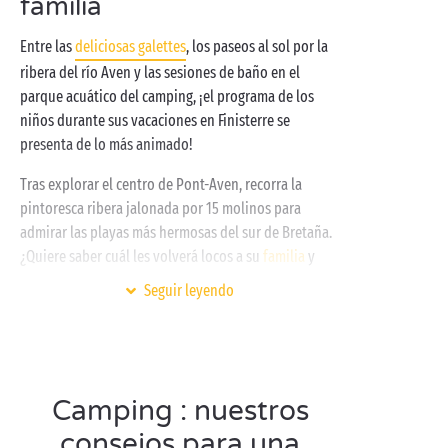
familia
deporte favorito sin moderación! Y, como las
vacaciones son sinónimo de baños, entréguese al
Entre las
deliciosas galettes
, los paseos al sol por la
placer del baño acompañe o no el tiempo en la
ribera del río Aven y las sesiones de baño en el
piscina cubierta y climatizada
.
parque acuático del camping, ¡el programa de los
niños durante sus vacaciones en Finisterre se
presenta de lo más animado!
Tras explorar el centro de Pont-Aven, recorra la
pintoresca ribera jalonada por 15 molinos para
admirar las playas más hermosas del sur de Bretaña.
¿Quiere saber cuál les volverá locos a su
familia
y
usted? La impresionante
playa de Raguenez
,
Seguir leyendo
rebautizada “playa de Tahití” por sus lagunas de
aires polinesios. ¡Juegos en la playa, snorkeling,
sesión de bronceado o picnic al sol, todas las excusas
son buenas para sacarle chispas a este espectacular
Camping : nuestros
entorno!
consejos para una