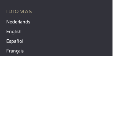
IDIOMAS
Nederlands
English
Español
Français
Deutsch
Italiano
IDEAS PARA SUS VACACIONES
Camping Animación infantil
Camping familiar con niños
Camping mar Mediterráneo