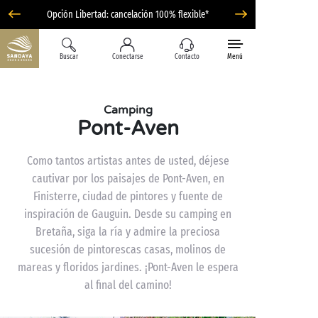
Opción Libertad: cancelación 100% flexible*
Buscar
Conectarse
Contacto
Menú
Camping
Pont-Aven
Como tantos artistas antes de usted, déjese
cautivar por los paisajes de Pont-Aven, en
Finisterre, ciudad de pintores y fuente de
inspiración de Gauguin. Desde su camping en
Bretaña, siga la ría y admire la preciosa
sucesión de pintorescas casas, molinos de
mareas y floridos jardines. ¡Pont-Aven le espera
al final del camino!