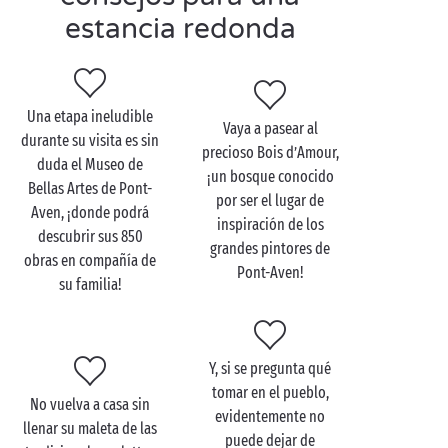
estancia redonda
Visite Pont-Aven en
pareja
Una etapa ineludible
En Pont-Aven, ¡los paisajes se antojan si cabe más
Vaya a pasear al
durante su visita es sin
bonitos cuando se descubren
en pareja
! Dé un paseo
precioso Bois d’Amour,
duda el Museo de
con su media naranja siguiendo el cauce del río Aven.
¡un bosque conocido
Bellas Artes de Pont-
Desde el puerto, embárquese en una lancha motora y
por ser el lugar de
Aven, ¡donde podrá
admire el impresionante desfile de castillos y casas
inspiración de los
descubrir sus 850
de floridos jardines que sirvieron de inspiración a
grandes pintores de
obras en compañía de
grandes pintores.
Pont-Aven!
su familia!
De vuelta a tierra firme, salga tras los pasos de
Gauguin, fundador de la célebre escuela de Pont-
Aven. Museos, galerías, galleterías y tienditas con
Y, si se pregunta qué
encanto guiarán sus pasos por las callejuelas de la
tomar en el pueblo,
localidad. De vuelta al camping, ¡se llevará consigo
No vuelva a casa sin
evidentemente no
maravillosos recuerdos de su paso por Pont-Aven!
llenar su maleta de las
puede dejar de