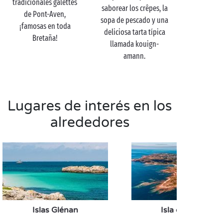
tradicionales galettes
saborear los crêpes, la
de Pont-Aven,
sopa de pescado y una
¡famosas en toda
deliciosa tarta típica
Bretaña!
llamada kouign-
amann.
Lugares de interés en los
alrededores
Islas Glénan
Isla de Groix