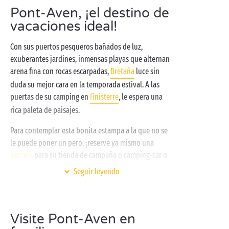
Pont-Aven, ¡el destino de
vacaciones ideal!
Con sus puertos pesqueros bañados de luz,
exuberantes jardines, inmensas playas que alternan
arena fina con rocas escarpadas,
Bretaña
luce sin
duda su mejor cara en la temporada estival. A las
puertas de su camping en
Finisterre
, le espera una
rica paleta de paisajes.
Para contemplar esta bonita estampa a la que no se
le puede poner un pero, ¡reserve ya mismo una
parcela
para su tienda de campaña o camping-car o
una
mobile-home
totalmente equipada para
Seguir leyendo
disfrutar de unas vacaciones marcadas por el
confort! Desde su oasis de verdor al
borde del mar
,
su camping se presta especialmente a las actividades
Visite Pont-Aven en
al aire libre:
tenis
, aquagym o petanca, ¡practique su