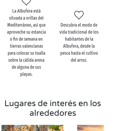
reserva natural, compartirá con ellos un momento
maravilloso. Observar aves migratorias, aprender
La Albufera está
sobre los diferentes ecosistemas y descubrir la fauna
situada a orillas del
mediterránea: ¡prepárese a vivir una experiencia
Mediterráneo, así que
Descubra el modo de
familiar
única!
aproveche su estancia
vida tradicional de los
o fin de semana en
habitantes de la
Y para que esta excursión en familia sea todo un
tierras valencianas
Albufera, desde la
éxito, usted y sus hijos tendrán a su disposición
para colocar su toalla
pesca hasta el cultivo
numerosas posibilidades de ocio: zona recreativa,
sobre la cálida arena
del arroz.
actividades al aire libre, alquiler de bicicletas... el
de alguna de sus
cóctel perfecto para que pequeños y mayores se
playas.
lleven a casa deliciosos recuerdos de un día en plena
naturaleza mediterránea.
Lugares de interés en los
Visite el Parque Natural
alrededores
De La Albufera en pareja