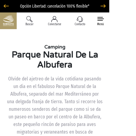
Opción Libertad: cancelación 100% flexible*
Buscar
Conectarse
Contacto
Menú
Camping
Parque Natural De La
Albufera
Olvide del ajetreo de la vida cotidiana pasando
un día en el fabuloso Parque Natural de la
Albufera, separado del mar Mediterráneo por
una delgada franja de tierra. Tanto si recorre los
numerosos senderos del parque como si se da
un paseo en barco por el centro de la Albufera,
este pequeño rincón de paraíso para aves
migratorias y veraneantes en busca de