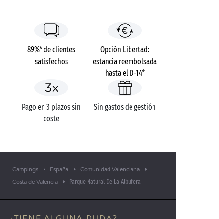
tapas, símbolo de la gastronomía española.
89%* de clientes
Opción Libertad:
satisfechos
estancia reembolsada
hasta el D-14*
Pago en 3 plazos sin
Sin gastos de gestión
coste
Campings
España
Comunidad Valenciana
Parque Natural De La Albufera
Costa de Valencia
¿TIENE ALGUNA DUDA?