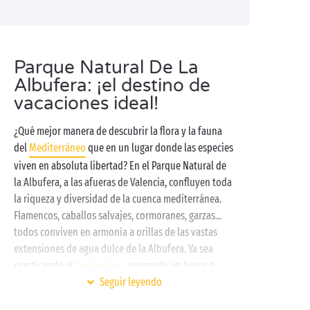
Parque Natural De La
Albufera: ¡el destino de
vacaciones ideal!
¿Qué mejor manera de descubrir la flora y la fauna
del
Mediterráneo
que en un lugar donde las especies
viven en absoluta libertad? En el Parque Natural de
la Albufera, a las afueras de Valencia, confluyen toda
la riqueza y diversidad de la cuenca mediterránea.
Flamencos, caballos salvajes, cormoranes, garzas...
todos conviven en armonía a orillas de las vastas
extensiones de agua dulce de la Albufera. Ya sea
practicando el
senderismo
, paseando en barco o
Seguir leyendo
haciendo un pícnic en la orilla, venga a disfrutar de
todos los placeres que le ofrece esta fabulosa