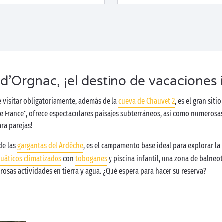
 d’Orgnac, ¡el destino de vacaciones 
 visitar obligatoriamente, además de la
cueva de Chauvet 2
, es el gran sit
France", ofrece espectaculares paisajes subterráneos, así como numerosas a
ara parejas!
de las
gargantas del Ardèche
, es el campamento base ideal para explorar la
uáticos climatizados
con
toboganes
y piscina infantil, una zona de balneo
rosas actividades en tierra y agua. ¿Qué espera para hacer su reserva?