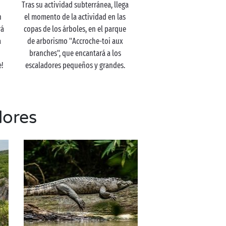
Tras su actividad subterránea, llega
n
el momento de la actividad en las
rá
copas de los árboles, en el parque
a
de arborismo "Accroche-toi aux
branches", que encantará a los
e!
escaladores pequeños y grandes.
dores