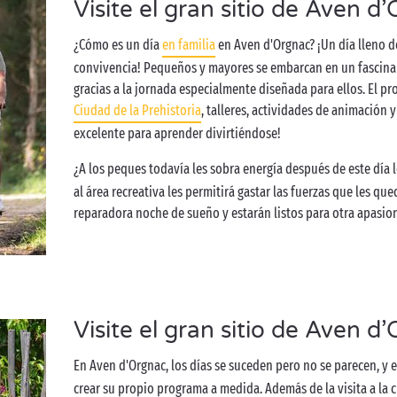
Visite el gran sitio de Aven d
¿Cómo es un día
en familia
en Aven d'Orgnac? ¡Un día lleno d
convivencia! Pequeños y mayores se embarcan en un fascinant
gracias a la jornada especialmente diseñada para ellos. El pro
Ciudad de la Prehistoria
, talleres, actividades de animación
excelente para aprender divirtiéndose!
¿A los peques todavía les sobra energía después de este día l
al área recreativa les permitirá gastar las fuerzas que les qu
reparadora noche de sueño y estarán listos para otra apasio
Visite el gran sitio de Aven d
En Aven d'Orgnac, los días se suceden pero no se parecen, y e
crear su propio programa a medida. Además de la visita a la