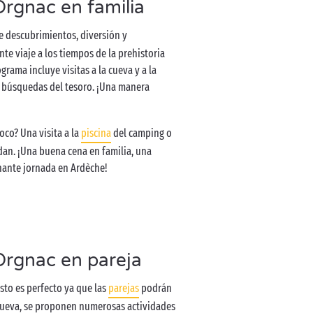
’Orgnac en familia
e descubrimientos, diversión y
e viaje a los tiempos de la prehistoria
grama incluye visitas a la cueva y a la
 y búsquedas del tesoro. ¡Una manera
oco? Una visita a la
piscina
del camping o
edan. ¡Una buena cena en familia, una
nante jornada en Ardèche!
’Orgnac en pareja
sto es perfecto ya que las
parejas
podrán
 cueva, se proponen numerosas actividades