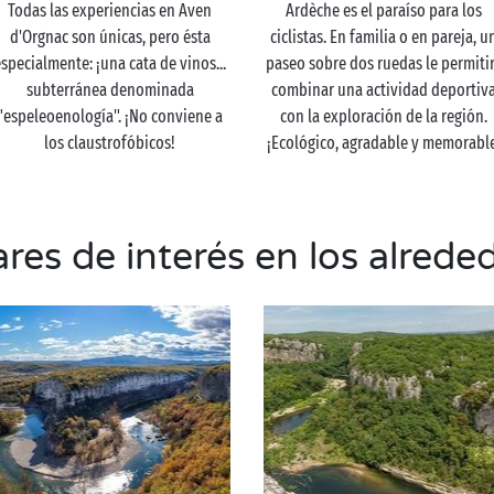
Todas las experiencias en Aven
Ardèche es el paraíso para los
d'Orgnac son únicas, pero ésta
ciclistas. En familia o en pareja, u
especialmente: ¡una cata de vinos...
paseo sobre dos ruedas le permiti
subterránea denominada
combinar una actividad deportiv
"espeleoenología". ¡No conviene a
con la exploración de la región.
los claustrofóbicos!
¡Ecológico, agradable y memorabl
res de interés en los alrede