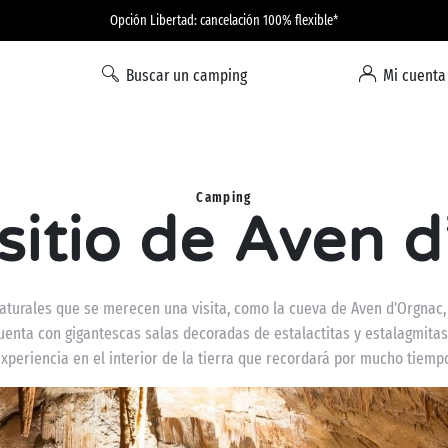
Opción Libertad: cancelación 100% flexible*
Buscar un camping
Mi cuenta
Camping
 sitio de Aven 
turales que se merecen una visita, como la cueva de Aven d'Orgnac,
enta con gigantescas salas decoradas de estalactitas y estalagmitas
xperiencia en el interior de la tierra que recordará por mucho tiemp