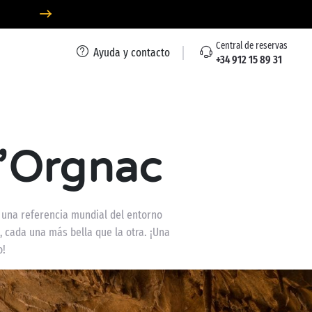
Central de reservas
Ayuda y contacto
+34 912 15 89 31
d’Orgnac
 una referencia mundial del entorno
, cada una más bella que la otra. ¡Una
o!