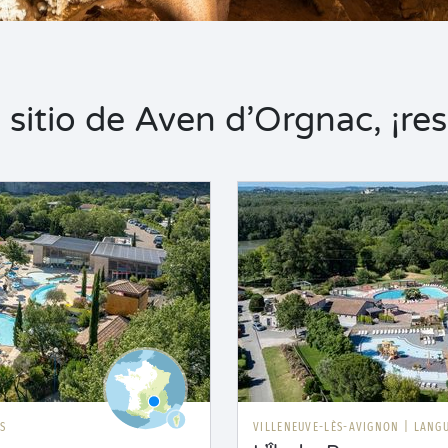
sitio de Aven d’Orgnac, ¡res
S
VILLENEUVE-LÈS-AVIGNON
|
LANG