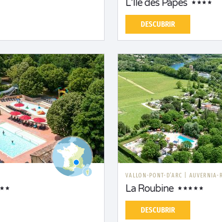
L’Île des Papes
DESCUBRIR
VALLON-PONT-D’ARC
|
AUVERNIA-
La Roubine
DESCUBRIR