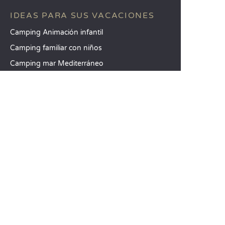
IDEAS PARA SUS VACACIONES
Camping Animación infantil
Camping familiar con niños
Camping mar Mediterráneo
DESTINOS TOP
Camping Aquitania
Camping Veneto
Camping Toscana
SANDAYA
Reciba nuestra newsletter
Consulte nuestro catálogo