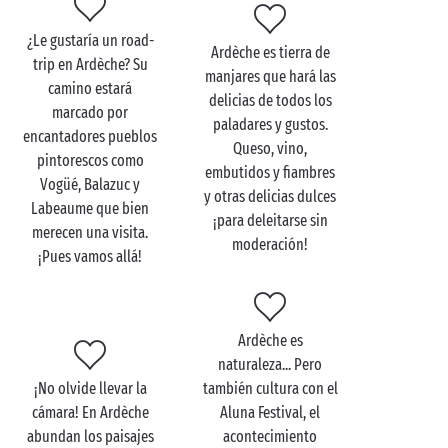
Ardèche de en familia
¿Le gustaría un road-
No hay una sola manera de explorar las gargantas del
Ardèche es tierra de
trip en Ardèche? Su
Ardèche
en familia
, sino infinidad de ellas. Esa es la
manjares que hará las
camino estará
magia de tan increíble sitio: ¡todas valen! A bordo de
delicias de todos los
marcado por
una
canoa
o de una barca, grandes y pequeños
paladares y gustos.
encantadores pueblos
disfrutarán de una maravillosa estancia a orillas del
Queso, vino,
pintorescos como
río, tan relajante como asombrosa. ¡Los campistas
embutidos y fiambres
Vogüé, Balazuc y
más jóvenes y atrevidos incluso podrán darse un
y otras delicias dulces
Labeaume que bien
buen baño para refrescarse!
¡para deleitarse sin
merecen una visita.
moderación!
¡Pues vamos allá!
De vuelta a tierra firme y seca, la etapa siguiente será
una excursión en
bicicleta
por alguna de las
numerosas sendas ciclables que rodean las
gargantas. Libres como pajaritos, cada pedalada les
Ardèche es
llevará a usted y a su tropa una maravilla a otra y les
naturaleza... Pero
llenará la cabeza y el corazón de recuerdos
¡No olvide llevar la
también cultura con el
duraderos.
cámara! En Ardèche
Aluna Festival, el
abundan los paisajes
acontecimiento