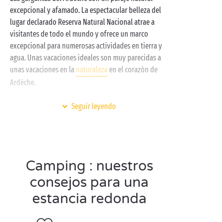
excepcional y afamado. La espectacular belleza del
lugar declarado Reserva Natural Nacional atrae a
visitantes de todo el mundo y ofrece un marco
excepcional para numerosas actividades en tierra y
agua. Unas vacaciones ideales son muy parecidas a
unas vacaciones en la
naturaleza
en el corazón de
Ardèche.
Para su alojamiento en Ardèche, Sandaya le ofrece lo
Seguir leyendo
mejor del camping: un precioso entorno verde, dos
espacios acuáticos climatizados
, uno de ellos
cubierto,
clubes infantiles gratuitos
,
spa
y acceso
directo al
río
para que pueda chapotear todo lo que
Camping : nuestros
le apetezca.
consejos para una
estancia redonda
Visite las gargantas del