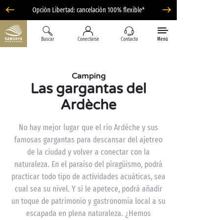
Opción Libertad: cancelación 100% flexible*
Buscar
Conectarse
Contacto
Menú
Camping
Las gargantas del
Ardèche
No hay mejor lugar que el río Ardèche y sus
famosas gargantas para descansar del ajetreo
de la ciudad y volver a conectar con la
naturaleza. En el paraíso del piragüismo, podrá
practicar todo tipo de actividades acuáticas, sea
cual sea su nivel. Y si le apetece, podrá añadir
un toque de patrimonio y gastronomía local a su
escapada en plena naturaleza. ¿Hemos