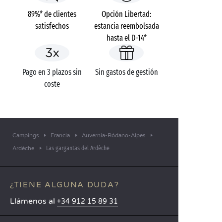
89%* de clientes
Opción Libertad:
satisfechos
estancia reembolsada
hasta el D-14*
Pago en 3 plazos sin
Sin gastos de gestión
coste
Campings
Francia
Auvernia-Ródano-Alpes
Las gargantas del Ardèche
Ardèche
¿TIENE ALGUNA DUDA?
Llámenos al
+34 912 15 89 31