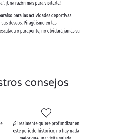
ia". ¡Una razón más para visitarla!
araíso para las actividades deportivas
por sus deseos. Piragüismo en las
 escalada o parapente, no olvidará jamás su
stros consejos
te
¡Si realmente quiere profundizar en
este periodo histórico, no hay nada
mejor que una visita guiada!