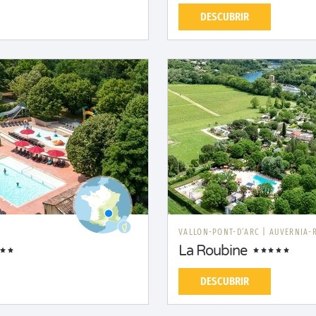
DESCUBRIR
VALLON-PONT-D’ARC
|
AUVERNIA-
La Roubine
DESCUBRIR