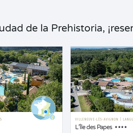
dad de la Prehistoria, ¡reser
S
VILLENEUVE-LÈS-AVIGNON
|
LANG
L’Île des Papes