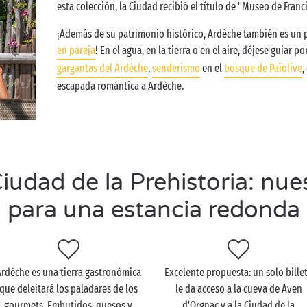
esta colección, la Ciudad recibió el título de "Museo de Franc
¡Además de su patrimonio histórico, Ardèche también es un p
en pareja
! En el agua, en la tierra o en el aire, déjese guiar 
gargantas del Ardèche
,
senderismo
en el
bosque de Païolive
,
escapada romántica a Ardèche.
udad de la Prehistoria: nue
para una estancia redonda
rdèche es una tierra gastronómica
Excelente propuesta: un solo bille
que deleitará los paladares de los
le da acceso a la cueva de Aven
gourmets. Embutidos, quesos y
d'Orgnac y a la Ciudad de la