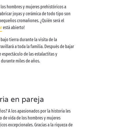
e los hombres y mujeres prehistóricos a
fabricar joyas y cerámica de todo tipo son
 pequeños cromañones. ¿Quién será el
ar
está abierto!
ajo tierra durante la visita de la
avillará a toda la familia. Después de bajar
 espectáculo de las estalactitas y
a durante miles de años.
oria en pareja
ños? A los apasionados por la historia les
do de vida de los hombres y mujeres
icos excepcionales. Gracias a la riqueza de