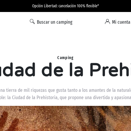
Opción Libertad: cancelación 100% flexible*
Buscar un camping
Mi cuenta
Camping
dad de la Preh
a tierra de mil riquezas que gusta tanto a los amantes de la naturale
le: la Ciudad de la Prehistoria, que propone una divertida y apasion