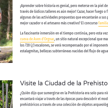
¡Aprender sobre historia es genial, pero meterse en la piel d
través de lúdicos talleres es aún mejor! Cazar, hacer fuego o 
algunas de las actividades propuestas que encantarán a sus
mejor cazador o el artesano más creativo? El concurso
famili
La fascinante inmersión en el tiempo continúa, pero esta vez b
cueva de Aven d'Orgnac
, un sitio natural excepcional que mar
los 720 (¡!) escalones, se verá recompensado por el imponente
estalagmitas, bellezas subterráneas nacidas del flujo de agu
Visite la Ciudad de la Prehist
¿Quién dijo que sumergirse en la Prehistoria era solo para ni
encantará viajar a través de las épocas para descubrir el mo
prehistóricos a través de una colección de objetos arqueológ