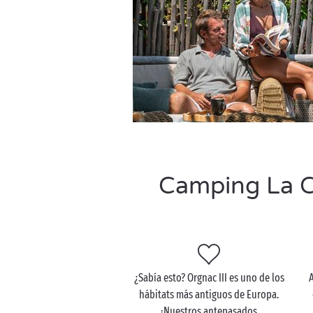
Camping La Ci
¿Sabía esto? Orgnac III es uno de los
A
hábitats más antiguos de Europa.
¡Nuestros antepasados