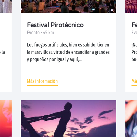
Festival Pirotécnico
F
Evento - 45 km
Ev
Los fuegos artificiales, bien es sabido, tienen
¡Na
 la
la maravillosa virtud de encandilar a grandes
Pr
y pequeños por igual y aquí,...
bu
Apr
Más información
Má