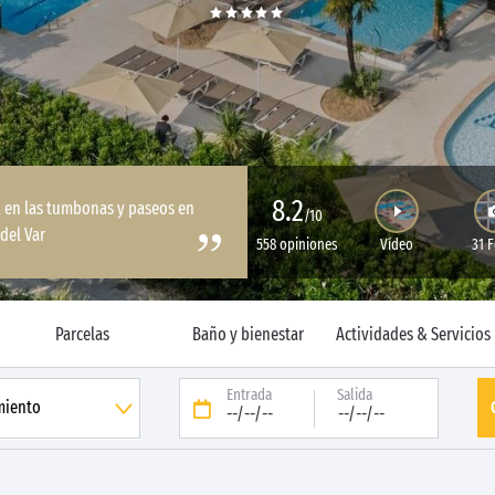
8.2
x en las tumbonas y paseos en
/10
 del Var
558 opiniones
Vídeo
31 
Parcelas
Baño y bienestar
Actividades & Servicios
Entrada
Salida
--/--/--
--/--/--