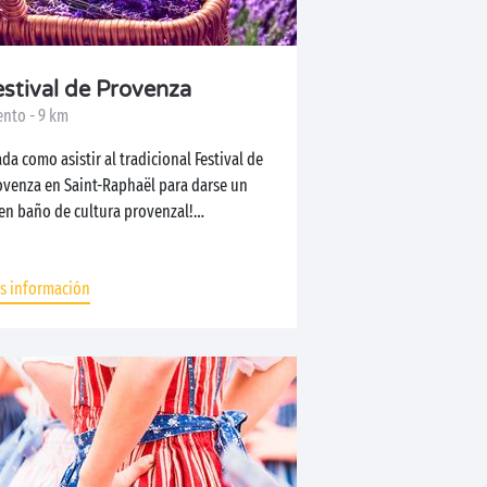
estival de Provenza
ento - 9 km
da como asistir al tradicional Festival de
ovenza en Saint-Raphaël para darse un
en baño de cultura provenzal!
oveche...
s información