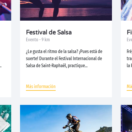
Festival de Salsa
F
Evento - 9 km
Ev
¿Le gusta el ritmo de la salsa? ¡Pues está de
Fré
suerte! Durante el Festival Internacional de
tra
.
Salsa de Saint-Raphaël, practique...
la 
Más información
Má