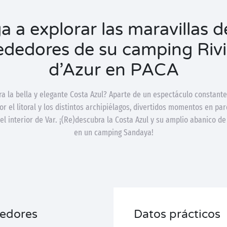
a a explorar las maravillas d
ededores de su camping Riv
d’Azur en PACA
a la bella y elegante Costa Azul? Aparte de un espectáculo constante 
r el litoral y los distintos archipiélagos, divertidos momentos en pa
el interior de Var. ¡(Re)descubra la Costa Azul y su amplio abanico de
en un camping Sandaya!
dedores
Datos prácticos