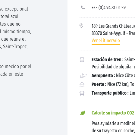
+33 (0)4 94 81 01 59
su excepcional
toral azul
stes que no
189 Les Grands Châteaux
Al mismo tiempo,
83370 Saint-Aygulf
- Fra
r que reúne el
Ver el itinerario
, Saint-Tropez,
Estación de tren :
Saint-
íso mecido por el
Posibilidad de alquilar
pada en este
Aeropuerto :
Nice Côte 
Puerto :
Nice (72 km), To
Transporte público :
Lín
Calcule su impacto CO2
Para ayudarle a medir 
de su trayecto en coche