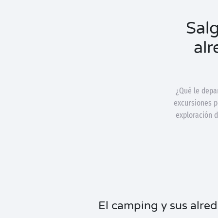
Salg
alr
¿Qué le depar
excursiones po
exploración d
El camping y sus alre