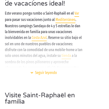
de vacaciones ideal!
Este verano ponga rumbo a Saint-Raphaël en el
Var
para pasar sus vacaciones junto al
Mediterráneo
.
Nuestros campings Sandaya de 4 y 5 estrellas le dan
la bienvenida en familia para unas vacaciones
inolvidables en la
Costa Azul
. Reserve su sitio bajo el
sol en uno de nuestros pueblos de vacaciones:
disfrute con la comodidad de una mobile-home a tan
solo unos minutos del agua, instale su
tienda
a la
sombra de los pinos piñoneros y aproveche
plenamente las numerosas actividades propuestas
Seguir leyendo
en nuestros campings de estrellas. Parque acuático
con
toboganes
, piscinas y juegos acuáticos para los
niños, actividades al aire libre para disfrutar con el
sol radiante, cursos en compañía de nuestros
Visite Saint-Raphaël en
animadores profesionales y noches temáticas para
familia
terminar bien la jornada… ¡Genial!