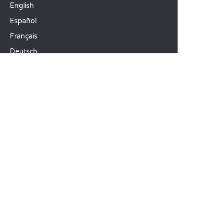
English
Español
Français
Deutsch
Italiano
IDEAS PARA SUS VACACIONES
Camping Animación infantil
Camping familiar con niños
Camping mar Mediterráneo
DESTINOS TOP
Camping Aquitania
Camping Veneto