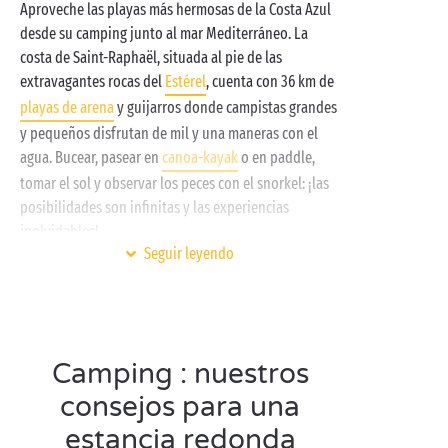
Aproveche las playas más hermosas de la Costa Azul
Nuestros servicios le facilitarán la vida: ultramarinos,
desde su camping junto al mar Mediterráneo. La
lavandería, conexión WiFi, bar y restaurante… Todo
costa de Saint-Raphaël, situada al pie de las
está previsto de modo que usted solo tenga que
extravagantes rocas del
Estérel
, cuenta con 36 km de
centrarse en lo esencial: ¡sus vacaciones!
playas de arena
y guijarros donde campistas grandes
y pequeños disfrutan de mil y una maneras con el
agua. Bucear, pasear en
canoa-kayak
o en paddle,
tomar el sol y observar los peces con el snorkel: ¡las
posibilidades son infinitas y las experiencias
inolvidables!
Seguir leyendo
Desde el puerto de Le Poussaï frente a la misteriosa
Isla de Oro, acuda a la preciosa Bahía de
Agay
. ¡Sus 3
playas de arena fina y aguas cristalinas son ideales
para pegarse un baño
en familia
!
Camping : nuestros
consejos para una
estancia redonda
Visite Saint-Raphaël en