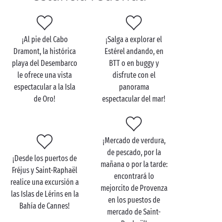
pareja
Deambular por las callejuelas del casco histórico de
¡Al pie del Cabo
¡Salga a explorar el
Saint-Raphaël, pasear por la costa bordeando el
Dramont, la histórica
Estérel andando, en
Mediterráneo, hacer senderismo por las altitudes del
playa del Desembarco
BTT o en buggy y
macizo del Estérel… ¡Los paisajes de Saint-Raphaël
le ofrece una vista
disfrute con el
hacen brillar los ojos de todos los
enamorados
!
espectacular a la Isla
panorama
de Oro!
espectacular del mar!
Y dado que bañarse forma parte integral de las
vacaciones en Saint-Raphaël, no se pierda un baño
en las preciosas calas de Anthéor y de la Cornisa de
Oro. Su entorno virgen e intimista marcado por el
¡Mercado de verdura,
rojo, el verde y el azul hace soñar a veraneantes del
de pescado, por la
¡Desde los puertos de
mundo entero. Calanque des Anglais, Calanque du
mañana o por la tarde:
Fréjus y Saint-Raphaël
Petit Caneiret o Calanque de Maubois: ¡elija su
encontrará lo
realice una excursión a
pedacito de paraíso terrenal y déjese mecer por el
mejorcito de Provenza
las Islas de Lérins en la
dulce ruido de las olas!
en los puestos de
Bahía de Cannes!
mercado de Saint-