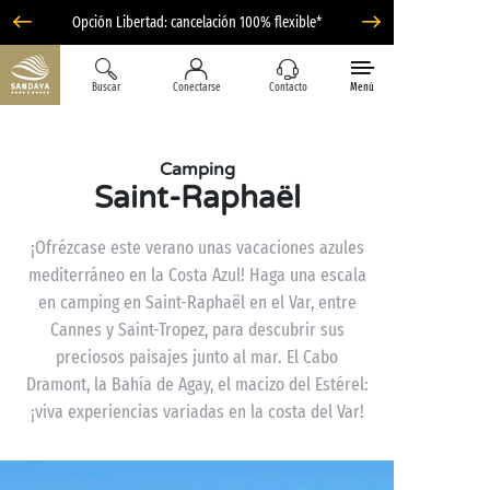
Opción Libertad: cancelación 100% flexible*
Buscar
Conectarse
Contacto
Menú
Camping
Saint-Raphaël
¡Ofrézcase este verano unas vacaciones azules
mediterráneo en la Costa Azul! Haga una escala
en camping en Saint-Raphaël en el Var, entre
Cannes y Saint-Tropez, para descubrir sus
preciosos paisajes junto al mar. El Cabo
Dramont, la Bahía de Agay, el macizo del Estérel:
¡viva experiencias variadas en la costa del Var!