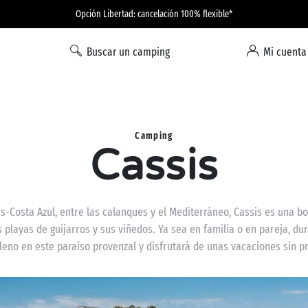
Opción Libertad: cancelación 100% flexible*
Buscar un camping
Mi cuenta
Camping
Cassis
s-Costa Azul, entre las calanques y el Mediterráneo, Cassis es una bo
 playas de guijarros y sus viñedos. Ya sea en familia o en pareja, du
leno en este paraíso provenzal y disfrutará de unas vacaciones sin 