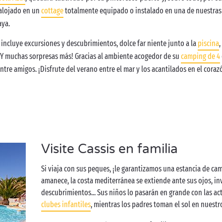
 alojado en un
cottage
totalmente equipado o instalado en una de nuestra
aya.
incluye excursiones y descubrimientos, dolce far niente junto a la
piscina
,
¡Y muchas sorpresas más! Gracias al ambiente acogedor de su
camping de 4
tre amigos. ¡Disfrute del verano entre el mar y los acantilados en el coraz
Visite Cassis en familia
Si viaja con sus peques, ¡le garantizamos una estancia de ca
amanece, la costa mediterránea se extiende ante sus ojos, inv
descubrimientos... Sus niños lo pasarán en grande con las ac
clubes infantiles
, mientras los padres toman el sol en nuest