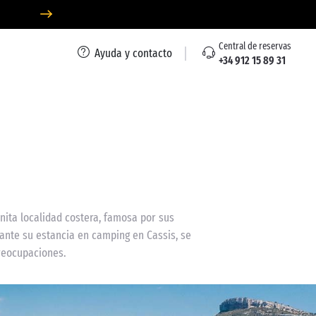
Central de reservas
Ayuda y contacto
+34 912 15 89 31
nita localidad costera, famosa por sus
rante su estancia en camping en Cassis, se
preocupaciones.