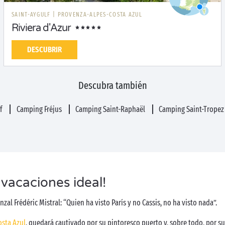
SAINT-AYGULF
|
PROVENZA-ALPES-COSTA AZUL
Riviera d'Azur
DESCUBRIR
Descubra también
lf
Camping Fréjus
Camping Saint-Raphaël
Camping Saint-Trope
 vacaciones ideal!
l Frédéric Mistral: “Quien ha visto París y no Cassis, no ha visto nada”.
osta Azul
, quedará cautivado por su pintoresco puerto y, sobre todo, por 