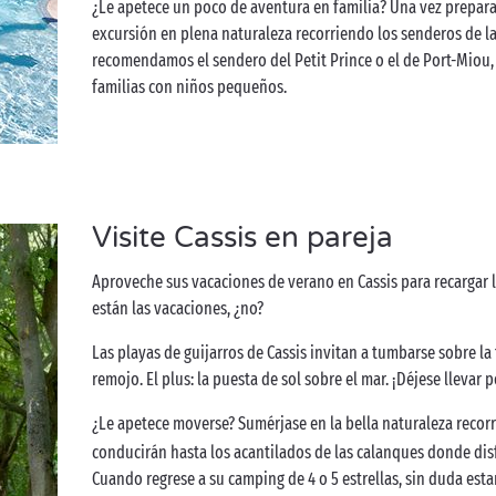
¿Le apetece un poco de aventura en familia? Una vez prepara
excursión en plena naturaleza recorriendo los senderos de la c
recomendamos el sendero del Petit Prince o el de Port-Miou, 
familias con niños pequeños.
Visite Cassis en pareja
Aproveche sus vacaciones de verano en Cassis para recargar las
están las vacaciones, ¿no?
Las playas de guijarros de Cassis invitan a tumbarse sobre la 
remojo. El plus: la puesta de sol sobre el mar. ¡Déjese llevar
¿Le apetece moverse? Sumérjase en la bella naturaleza recor
conducirán hasta los acantilados de las calanques donde disf
Cuando regrese a su camping de 4 o 5 estrellas, sin duda est