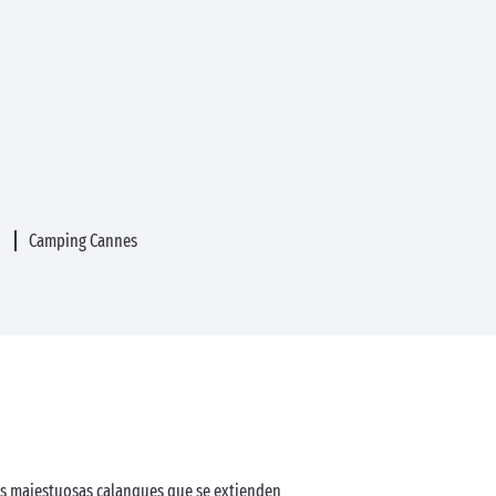
z
Camping Cannes
sus majestuosas calanques que se extienden