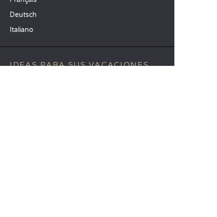
Deutsch
Italiano
IDEAS PARA SUS VACACIONES
Camping Animación infantil
Camping familiar con niños
Camping mar Mediterráneo
DESTINOS TOP
Camping Aquitania
Camping Veneto
Camping Toscana