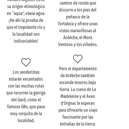
camino de ronda que
Balazuc
y
Vogüé
, dos citas obligadas que constan
su origen etimológico
discurre a los pies del
entre los “Pueblos más bonitos de Francia”. ¡Pero hay
en “aqua”, véase agua.
peñasco de la
más! A lo largo de su expedición por las tierras del
¡He ahí la prueba de
fortaleza y ofrece unas
departamento, se topará a buen seguro con muchas
que el trepidante río y
vistas maravillosas al
otras joyas, cada cual con su encanto particular.
la localidad son
Ardèche, el Mont
¡Quedará cautivado!
indisociables!
Ventoux y los viñedos.
¿Qué actividad recomendamos a las parejas de
gourmets? Sin duda una
cata
de vinos. La naturaleza
fue sumamente generosa al dotar a Aiguèze y sus
Pero el departamento
alrededores de una tierra y un clima soleado que se
Los senderistas
de Ardèche también
prestan a la perfección al cultivo de la vid. Descubra
estarán encantados
esconde tesoros bajo
y saboree sin moderación, o casi, tintos con gran
con las muchas rutas
tierra. La cueva de La
personalidad en compañía de su pareja. ¡El
que recorren la garriga
Madeleine y el Aven
romanticismo está garantizado!
del Gard, como el
d’Orgnac le esperan
famoso GR4, que pasa
para ofrecerle un viaje
muy cerquita de la
fascinante por las
localidad.
entrañas de la tierra.