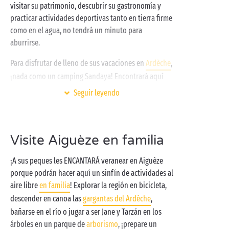
visitar su patrimonio, descubrir su gastronomía y
practicar actividades deportivas tanto en tierra firme
como en el agua, no tendrá un minuto para
aburrirse.
Para disfrutar de lleno de sus vacaciones en
Ardèche
,
¡nada como un camping Sandaya! Encontrará aquí
todo lo necesario para pasar una estancia redonda,
Seguir leyendo
ya sea en compañía de su familia, sus primos o sus
adorables mascotas. Para que su estancia sea
sencillamente insuperable le ofrecemos uno o
Visite Aiguèze en familia
incluso dos
espacios acuáticos climatizados
,
clubes infantiles gratuitos
, un spa y, los más
¡A sus peques les ENCANTARÁ veranear en Aiguèze
afortunados tendrán además acceso directo al
río
porque podrán hacer aquí un sinfín de actividades al
Ardèche.
aire libre
en familia
! Explorar la región en bicicleta,
descender en canoa las
gargantas del Ardèche
,
bañarse en el río o jugar a ser Jane y Tarzán en los
árboles en un parque de
arborismo
, ¡prepare un