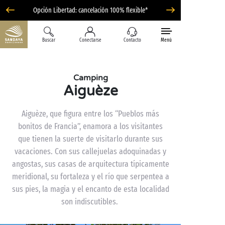
Opción Libertad: cancelación 100% flexible*
Buscar
Conectarse
Contacto
Menú
Camping
Aiguèze
Aiguèze, que figura entre los “Pueblos más
bonitos de Francia”, enamora a los visitantes
que tienen la suerte de visitarlo durante sus
vacaciones. Con sus callejuelas adoquinadas y
angostas, sus casas de arquitectura típicamente
meridional, su fortaleza y el río que serpentea a
sus pies, la magia y el encanto de esta localidad
son indiscutibles.