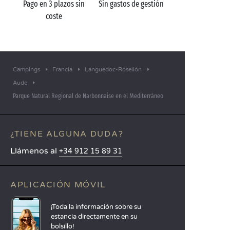
Pago en 3 plazos sin
Sin gastos de gestión
coste
Campings
Francia
Languedoc-Rosellón
Aude
Parque Natural Regional de Narbonnaise en el Mediterráneo
¿TIENE ALGUNA DUDA?
Llámenos al
+34 912 15 89 31
APLICACIÓN MÓVIL
¡Toda la información sobre su
estancia directamente en su
bolsillo!