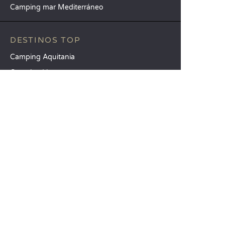
Camping mar Mediterráneo
DESTINOS TOP
Camping Aquitania
Camping Veneto
Camping Toscana
SANDAYA
Reciba nuestra newsletter
Consulte nuestro catálogo
Compare nuestros alojamientos
Compare nuestras parcelas
Nuestros compromisos RSC
Grupos y seminarios