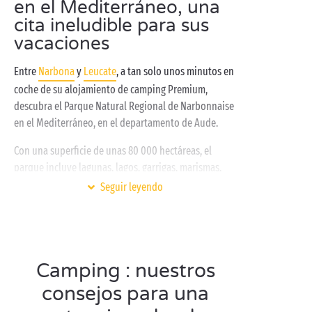
en el Mediterráneo, una
cita ineludible para sus
vacaciones
Entre
Narbona
y
Leucate
, a tan solo unos minutos en
coche de su alojamiento de camping Premium,
descubra el Parque Natural Regional de Narbonnaise
en el Mediterráneo, en el departamento de Aude.
Con una superficie de unas 80 000 hectáreas, el
parque incluye lagunas, lagos, garrigas, marismas,
playas, viñedos y pequeñas montañas. ¡Hay mucho
Seguir leyendo
que admirar en el Parque Natural Regional de
Narbonnaise en el Mediterráneo, cerca de su
camping de 5 estrellas
! Después de un chapuzón en
la
piscina del camping
para refrescarse por la
Camping : nuestros
mañana, le invitamos a explorar a sus anchas este
tesoro natural de la región de
Occitania
. Su flora y su
consejos para una
fauna excepcionales le permitirán avistar especies