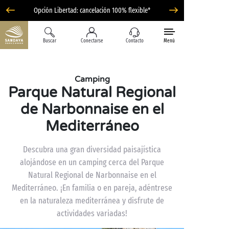
Opción Libertad: cancelación 100% flexible*
Buscar
Conectarse
Contacto
Menú
Camping
Parque Natural Regional
de Narbonnaise en el
Mediterráneo
Descubra una gran diversidad paisajística
alojándose en un camping cerca del Parque
Natural Regional de Narbonnaise en el
Mediterráneo. ¡En familia o en pareja, adéntrese
en la naturaleza mediterránea y disfrute de
actividades variadas!