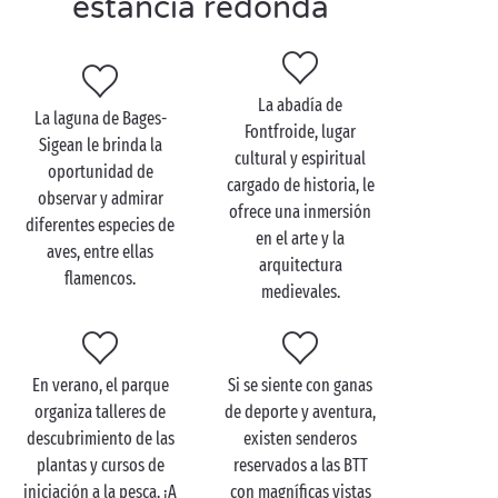
estancia redonda
protegidas como la garza real o el flamenco.
Además de observar aves en el Parque Natural
Regional de Narbonnaise en el Mediterráneo,
La abadía de
próximo a su camping, también podrá practicar
La laguna de Bages-
Fontfroide, lugar
actividades náuticas
o hacer senderismo.
Sigean le brinda la
cultural y espiritual
oportunidad de
cargado de historia, le
observar y admirar
ofrece una inmersión
diferentes especies de
en el arte y la
Visite el Parque Natural
aves, entre ellas
arquitectura
Regional de Narbonnaise
flamencos.
medievales.
en el Mediterráneo en
familia
¿Tiene previsto alojarse en un camping cerca del
En verano, el parque
Si se siente con ganas
Parque Natural Regional de Narbonnaise en el
organiza talleres de
de deporte y aventura,
Mediterráneo con su querida
familia
? Este
descubrimiento de las
existen senderos
gigantesco parque natural le espera con un sinfín de
plantas y cursos de
reservados a las BTT
actividades familiares:
senderismo
por caminos de
iniciación a la pesca. ¡A
con magníficas vistas