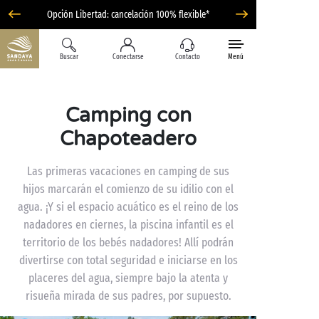
Opción Libertad: cancelación 100% flexible*
Buscar
Conectarse
Contacto
Menú
Camping con
Chapoteadero
Las primeras vacaciones en camping de sus
hijos marcarán el comienzo de su idilio con el
agua. ¡Y si el espacio acuático es el reino de los
nadadores en ciernes, la piscina infantil es el
territorio de los bebés nadadores! Allí podrán
divertirse con total seguridad e iniciarse en los
placeres del agua, siempre bajo la atenta y
risueña mirada de sus padres, por supuesto.