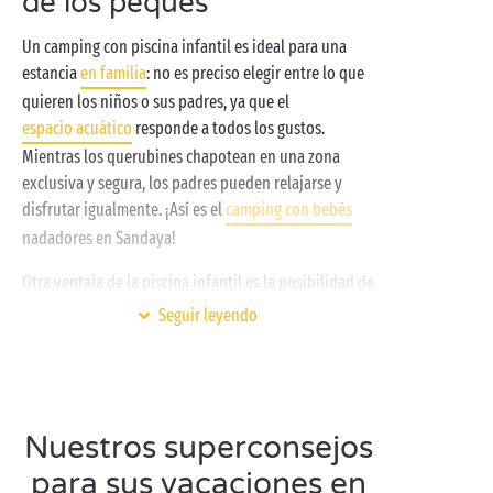
de los peques
Un camping con piscina infantil es ideal para una
estancia
en familia
: no es preciso elegir entre lo que
quieren los niños o sus padres, ya que el
espacio acuático
responde a todos los gustos.
Mientras los querubines chapotean en una zona
exclusiva y segura, los padres pueden relajarse y
disfrutar igualmente. ¡Así es el
camping con bebés
nadadores en Sandaya!
Otra ventaja de la piscina infantil es la posibilidad de
aprender a nadar. Tanto si la sesión está supervisada
Seguir leyendo
por profesionales cualificados como si se ocupa de
ella usted mismo, en la piscina infantil o en la piscina
cubierta y climatizada, sus pequeños nadadores
tardarán mucho tiempo en olvidar esas primeras
Nuestros superconsejos
brazadas. ¡Vaya sacando los manguitos y las gafas de
natación, porque la clase está a punto de empezar!
para sus vacaciones en