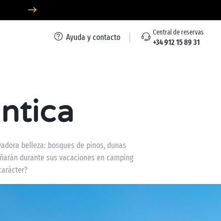
Central de reservas
Ayuda y contacto
+34 912 15 89 31
ntica
ivadora belleza: bosques de pinos, dunas
añarán durante sus vacaciones en camping
carácter?