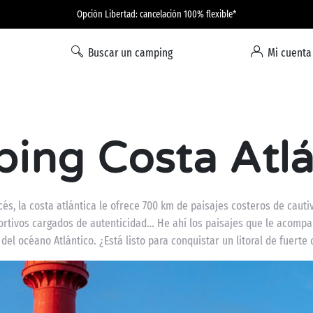
Opción Libertad: cancelación 100% flexible*
Buscar un camping
Mi cuenta
ing Costa Atlá
és, la costa atlántica le ofrece 700 km de paisajes costeros de caut
ortivos cargados de autenticidad… He ahí los paisajes que le acomp
 del océano Atlántico. ¿Está listo para conquistar un litoral de fuerte 