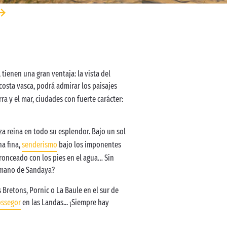
tienen una gran ventaja: la vista del
 costa vasca, podrá admirar los paisajes
a y el mar, ciudades con fuerte carácter:
za reina en todo su esplendor. Bajo un sol
na fina,
senderismo
bajo los imponentes
bronceado con los pies en el agua… Sin
a mano de Sandaya?
 Bretons, Pornic o La Baule en el sur de
ssegor
en las Landas... ¡Siempre hay