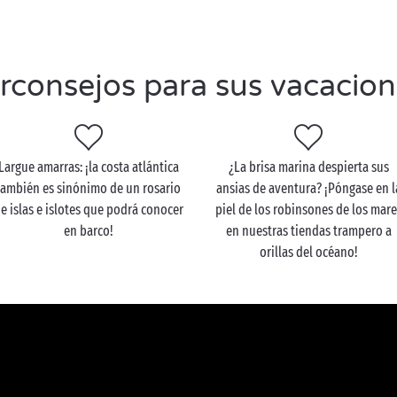
rconsejos para sus vacacio
Largue amarras: ¡la costa atlántica
¿La brisa marina despierta sus
también es sinónimo de un rosario
ansias de aventura? ¡Póngase en l
e islas e islotes que podrá conocer
piel de los robinsones de los mare
en barco!
en nuestras tiendas trampero a
orillas del océano!