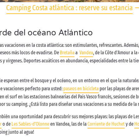
Camping Costa atlántica : reserve su estancia
rde del océano Atlántico
vacaciones en la costa atlántica: son estimulantes, refrescantes. Además, 
deseos más locos de evadirse. De
Bretaña
a
Vandea
, de la Côte d'Amour a la
 y vírgenes. Deportes acuáticos en abundancia, especialidades entre la tierr
le esperan entre el bosque y el océano, en un entorno en el que la naturale
e vacaciones perfecto para usted:
paseos en bicicleta
por las playas de are
en el surf en las estaciones balnearias del País Vasco francés, sesiones de 
por su camping. ¿Está listo para diseñar unas vacaciones a su medida de l
mbién una oportunidad para descubrir sus mejores playas: las playas de Les
r
o de
Les Sables-d'Olonne
en Vandea, las de la
Corriente de Huchet
y de
Ho
ping junto al agua!