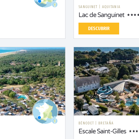
SANGUINET
|
AQUITANIA
Lac de Sanguinet
DESCUBRIR
BÉNODET
|
BRETAÑA
Escale Saint-Gilles