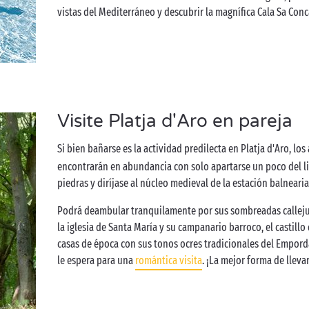
vistas del Mediterráneo y descubrir la magnífica Cala Sa Conca
Visite Platja d'Aro en pareja
Si bien bañarse es la actividad predilecta en Platja d'Aro, los
encontrarán en abundancia con solo apartarse un poco del lit
piedras y diríjase al núcleo medieval de la estación balnearia:
Podrá deambular tranquilamente por sus sombreadas callejue
la iglesia de Santa María y su campanario barroco, el castillo
casas de época con sus tonos ocres tradicionales del Empord
le espera para una
romántica visita
. ¡La mejor forma de llev