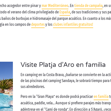
lecho acogedor entre pinar y
mar Mediterráneo
. En
tienda de campaña
, en 
todo el verano del clima privilegiado de
España
, de sus tradiciones y sus 
s baños de burbujas e hidromasaje del parque acuático. En cuanto a los má
gía en los campos de
deportes
y los
clubes infantiles gratuitos!
Visite Platja d’Aro en familia
En camping en la Costa Brava, ¡bañarse se convierte en la ac
de las piscinas del camping Sandaya, le sobrará tiempo para t
sus alrededores.
Pero en la “Gran Playa” es donde podrá practicar
en familia
t
acuática, paddle, vela... Aunque si prefiere parajes más tran
adéntrese en el “Camí de ronda”. En dirección a S'Agaró, ¡reco