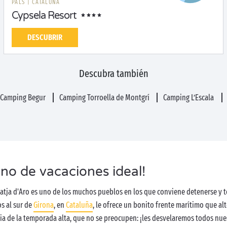
PALS
|
CATALUÑA
Cypsela Resort
DESCUBRIR
Descubra también
Camping Begur
Camping Torroella de Montgrí
Camping L’Escala
tino de vacaciones ideal!
Platja d'Aro es uno de los muchos pueblos en los que conviene detenerse y
s al sur de
Girona
, en
Cataluña
, le ofrece un bonito frente marítimo que al
cia de la temporada alta, que no se preocupen: ¡les desvelaremos todos nue