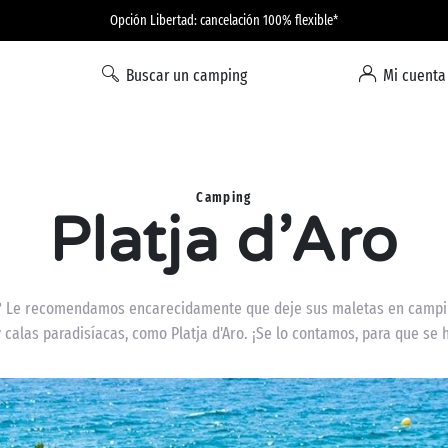
Opción Libertad: cancelación 100% flexible*
Buscar un camping
Mi cuenta
Camping
Platja d’Aro
? Le recomendamos encarecidamente que deje sus maletas en campin
calas paradisíacas, como Platja d'Aro. ¡Se lo contamos, para que se 