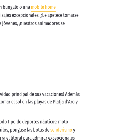
un bungaló o una
mobile home
paisajes excepcionales. ¿Le apetece tomarse
s jóvenes, ¡nuestros animadores se
tividad principal de sus vacaciones! Además
omar el sol en las playas de Platja d'Aro y
odo tipo de deportes náuticos: moto
quilos, póngase las botas de
senderismo
y
rra el litoral para admirar excepcionales