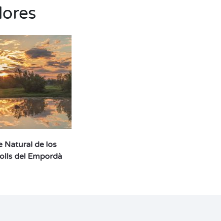
dores
 Natural de los
lls del Empordà