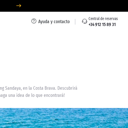
Central de reservas
Ayuda y contacto
+34 912 15 89 31
g Sandaya, en la Costa Brava. Descubrirá
haga una idea de lo que encontrará!