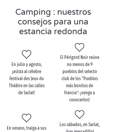
Internacional de Arte Parietal al norte de Sarlat, el
pueblo troglodita de La Madeleine, las cuevas de Les
Camping : nuestros
Eyzies…
consejos para una
Por último, ¡suba a la superficie para disfrutar de un
estancia redonda
agradable paseo en canoa por el río Dordoña o el
Vézère!
El Périgord Noir reúne
En julio y agosto,
no menos de 9
Visite Sarlat en pareja
¡asista al célebre
pueblos del selecto
Festival des Jeux du
club de los “Pueblos
Tras deleitar la vista, toca mimar el paladar: veranear
Théâtre en las calles
más bonitos de
en Sarlat pasa necesariamente por degustar sus
de Sarlat!
Francia”: ¡venga a
deliciosos productos típicos
. Regálese una cena
conocerlos!
romántica con su pareja en uno de los restaurantes
del pueblo y pruebe las mejores especialidades del
Périgord: trufas, pato, nueces, hongos… ¡cocinadas
Los sábados, en Sarlat,
de mil y un formas!
En verano, traiga a sus
¡hay mercadillo!