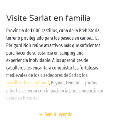
se dan la mano para deleitar al visitante con unos
paisajes espectaculares. En el camping, podrá
Visite Sarlat en familia
disfrutar de un amplio abanico de actividades que
sin duda amenizarán sus vacaciones en el Périgord:
Provincia de 1.000 castillos, cuna de la Prehistoria,
terreno polideportivo, aquagym en la piscina
terreno privilegiado para los paseos en canoa… El
cubierta y climatizada, minigolf, bádminton… ¡Usted
Périgord Noir reúne atractivos más que suficientes
decide!
para hacer de su estancia en camping una
experiencia inolvidable. A los aprendices de
caballeros les encantará conquistar las fortalezas
medievales de los alrededores de Sarlat: los
castillos de Castelnaud
, Beynac, Fénelon… ¡Todos
ellos les esperan con impaciencia para compartir con
usted su historia!
Los espeleólogos en ciernes, por su parte, querrán
Seguir leyendo
salir tras los pasos del hombre del Cromañón en los
yacimientos prehistóricos más famosos del mundo:
la
cueva de Lascaux
y el imprescindible Centro