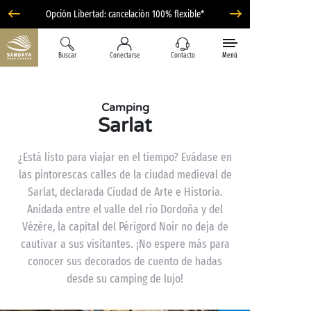
Opción Libertad: cancelación 100% flexible*
Buscar
Conectarse
Contacto
Menú
Camping
Sarlat
¿Está listo para viajar en el tiempo? Evádase en
las pintorescas calles de la ciudad medieval de
Sarlat, declarada Ciudad de Arte e Historia.
Anidada entre el valle del río Dordoña y del
Vézère, la capital del Périgord Noir no deja de
cautivar a sus visitantes. ¡No espere más para
conocer sus decorados de cuento de hadas
desde su camping de lujo!