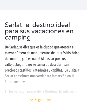
Sarlat, el destino ideal
para sus vacaciones en
camping
De Sarlat, se dice que es la ciudad que atesora el
mayor número de monumentos de interés histórico
del mundo, ¡ahí es nada! Al pasear por sus
callejuelas, uno no se cansa de descubrir sus
preciosos castillos, catedrales y capillas. ¡La visita a
Sarlat constituye una verdadera inmersión en el
época medieval!
En los verdes paisajes de la Dordoña, la vida en un
camping es puro disfrute. Cerca de Sarlat y de los ríos
Seguir leyendo
Dordoña
y
Vézère
, el patrimonio natural e histórico