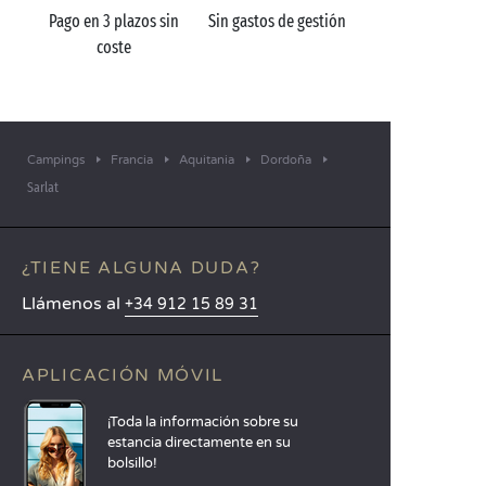
Pago en 3 plazos sin
Sin gastos de gestión
coste
Campings
Francia
Aquitania
Dordoña
Sarlat
¿TIENE ALGUNA DUDA?
Llámenos al
+34 912 15 89 31
APLICACIÓN MÓVIL
¡Toda la información sobre su
estancia directamente en su
bolsillo!