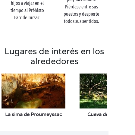
hijos a viajar en el
Tras un tranquilo paseo por las callejuelas
Piérdase entre sus
tiempo al Préhisto
adoquinadas de Sarlat, coja altura en los suntuosos
puestos y despierte
Parc de Tursac.
jardines de estilo francés del Manoir d’Eyrignac. Este
todos sus sentidos.
entorno verde que rezuma poesía nos brinda 10
hectáreas de esculturas vegetales con vistas a las
colinas del Périgord Noir. ¡Una visita mágica que no
puede perderse bajo ningún concepto!
Lugares de interés en los
alrededores
La sima de Proumeyssac
Cueva de Rouffigna