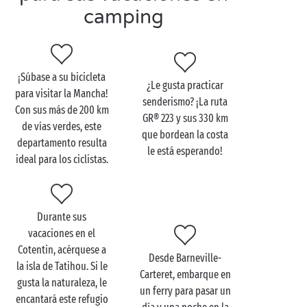
camping
Guillermo el Conquistador. A menos de una hora y
media en coche, visite Caen, que alberga el castillo
del Duque de Normandía y muchos otros lugares
históricos.
¡Súbase a su bicicleta
¿Le gusta practicar
para visitar la Mancha!
senderismo? ¡La ruta
Con sus más de 200 km
GR® 223 y sus 330 km
de vías verdes, este
que bordean la costa
departamento resulta
le está esperando!
ideal para los ciclistas.
Durante sus
vacaciones en el
Cotentin, acérquese a
Desde Barneville-
la isla de Tatihou. Si le
Carteret, embarque en
gusta la naturaleza, le
un ferry para pasar un
encantará este refugio