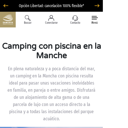
Opción Libertad: cancelación 100% flexible*
Buscar
Conectarse
Contacto
Menú
Camping con piscina en la
Manche
En plena naturaleza y a poca distancia del mar,
un camping en la Mancha con piscina resulta
ideal para pasar unas vacaciones inolvidables
en familia, en pareja o entre amigos. Disfrutará
de un alojamiento de alta gama o de una
parcela de lujo con un acceso directo a la
piscina y a todas las instalaciones del parque
acuático.