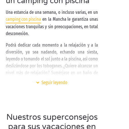
un camping con piscina
Una estancia de una semana, o incluso varias, en un
camping con piscina
en la Mancha le garantiza unas
vacaciones tranquilas y sin preocupaciones, en total
desconexión.
Podrá dedicar cada momento a la relajación y a la
diversión, ya sea nadando, echando una siesta,
leyendo o tomando el sol junto a la piscina, así como
deslizándose por los toboganes. ¿Quiere alcanzar un
nivel más de relajación? Sumérjase en un baño de
burbujas y déjese llevar por la intensa sensación de
Seguir leyendo
bienestar que ofrecen los chorros de hidromasaje.
¡Una estancia en un
camping en Normandía
con
piscina significa también encontrarse con la historia!
En la región hay una multitud de
circuitos históricos
.
Nuestros superconsejos
Descubra o redescubra
las playas del Desembarco
,
para sus vacaciones en
así como la época medieval siguiendo los pasos de