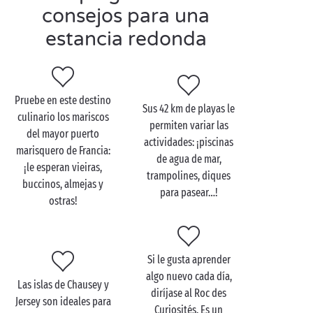
consejos para una
deleitarán a todos los miembros de la
familia
.
estancia redonda
Visite Granville en pareja
Pruebe en este destino
Sus 42 km de playas le
A lo largo de las extensas playas arenosas de
culinario los mariscos
permiten variar las
Normandía, los caminos señalizados del GR 223 “El
del mayor puerto
actividades: ¡piscinas
Sendero de los Aduaneros” le llevarán al Monte
marisquero de Francia:
de agua de mar,
Saint-Michel o, para los más deportistas, a Le Havre,
¡le esperan vieiras,
trampolines, diques
una ciudad declarada Patrimonio de la Humanidad
buccinos, almejas y
para pasear…!
por la UNESCO. ¡Cambie de aires
en pareja
, a pie, a
ostras!
caballo o en
bicicleta
y descubra “el kilómetro más
bonito de Francia” con paisajes espectaculares!
Si le gusta aprender
Para los apasionados de la moda, la casa de la
algo nuevo cada día,
infancia de Christian Dior es una visita
Las islas de Chausey y
diríjase al Roc des
imprescindible. Es el único museo dedicado a un
Jersey son ideales para
Curiosités. Es un
diseñador de moda en Francia: sus jardines de 1900