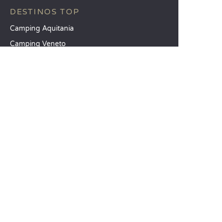
DESTINOS TOP
Camping Aquitania
Camping Veneto
Camping Toscana
SANDAYA
Reciba nuestra newsletter
Consulte nuestro catálogo
Compare nuestros alojamientos
Compare nuestras parcelas
Nuestros compromisos RSC
Grupos y seminarios
Nuestros servicios a la carta