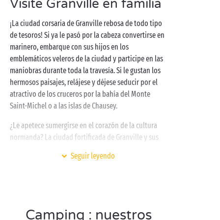
Visite Granville en familia
Sandaya para relajarse. A los más activos les esperan
varios
terrenos deportivos
para ponerse en forma.
¡La ciudad corsaria de Granville rebosa de todo tipo
¡Después de una jornada repleta de actividades,
de tesoros! Si ya le pasó por la cabeza convertirse en
instálese en la terraza de su mobile-home para pasar
marinero, embarque con sus hijos en los
una noche relajada antes de volver a empezar el día
emblemáticos veleros de la ciudad y participe en las
siguiente!
maniobras durante toda la travesía. Si le gustan los
hermosos paisajes, relájese y déjese seducir por el
atractivo de los cruceros por la bahía del Monte
Saint-Michel o a las islas de Chausey.
¿Le apetece sumergirse en el corazón de la cultura
normanda? La ciudad fortificada de Granville y sus
murallas inglesas no dejarán indiferente a nadie. Ya
Seguir leyendo
sea un decorado de película para los más pequeños o
un pedacito de postal para los mayores, ¡cada uno se
hace su propia idea de este pintoresco lugar! Si le
gustan los espectáculos, no se pierda el festival de
arte callejero, único en Francia. Propone funciones
Camping : nuestros
de circo, teatro, performances o conciertos que