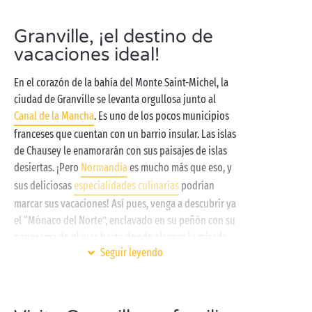
Granville, ¡el destino de
vacaciones ideal!
En el corazón de la bahía del Monte Saint-Michel, la
ciudad de Granville se levanta orgullosa junto al
Canal de la Mancha
. Es uno de los pocos municipios
franceses que cuentan con un barrio insular. Las islas
de Chausey le enamorarán con sus paisajes de islas
desiertas. ¡Pero
Normandía
es mucho más que eso, y
sus deliciosas
especialidades culinarias
podrían
marcar sus vacaciones! Así pues, venga a descubrir ya
el “Mónaco del Norte”, enclavado en su peñón con su
panorama de playas hasta donde alcanza la mirada.
Seguir leyendo
Después de un largo paseo por las playas de
Granville, disfrute de la
piscina cubierta y climatizada
de su camping