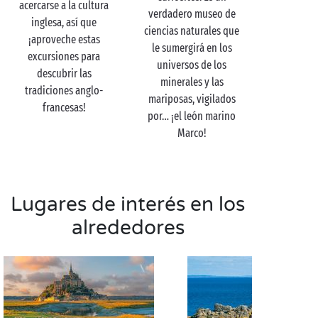
acercarse a la cultura
verdadero museo de
le cautivarán, mientras que las exposiciones
inglesa, así que
ciencias naturales que
temporales le guiarán a través de la vida del
¡aproveche estas
le sumergirá en los
diseñador. ¡Póngase su mejor traje y venga a desfilar
excursiones para
universos de los
en el sitio más elegante de la costa normanda!
descubrir las
minerales y las
tradiciones anglo-
mariposas, vigilados
francesas!
por… ¡el león marino
Marco!
Lugares de interés en los
alrededores