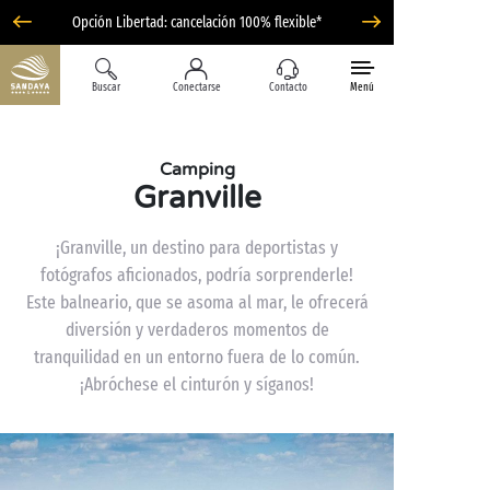
Opción Libertad: cancelación 100% flexible*
Buscar
Conectarse
Contacto
Menú
Camping
Granville
¡Granville, un destino para deportistas y
fotógrafos aficionados, podría sorprenderle!
Este balneario, que se asoma al mar, le ofrecerá
diversión y verdaderos momentos de
tranquilidad en un entorno fuera de lo común.
¡Abróchese el cinturón y síganos!