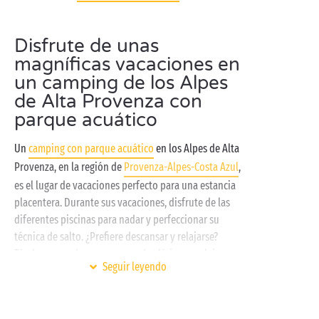
Disfrute de unas
magníficas vacaciones en
un camping de los Alpes
de Alta Provenza con
parque acuático
Un
camping con parque acuático
en los Alpes de Alta
Provenza, en la región de
Provenza-Alpes-Costa Azul
,
es el lugar de vacaciones perfecto para una estancia
placentera. Durante sus vacaciones, disfrute de las
diferentes piscinas para nadar y perfeccionar su
técnica de salto. ¿Prefiere descansar y relajarse?
Túmbese para broncearse en el solárium o relaje su
Seguir leyendo
cuerpo en un baño de hidromasaje.
¡En un camping con parque acuático en los
Alpes de Alta Provenza
, los niños también participan