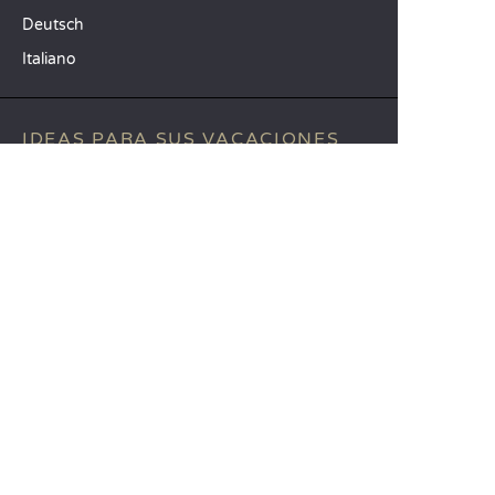
Deutsch
Italiano
IDEAS PARA SUS VACACIONES
Camping Animación infantil
Camping familiar con niños
Camping mar Mediterráneo
DESTINOS TOP
Camping Aquitania
Camping Veneto
Camping Toscana