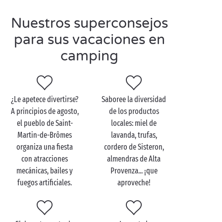
en la diversión! La zona de juegos acuáticos y los
Nuestros superconsejos
toboganes les harán disfrutar de lo lindo, dejándoles
recuerdos imborrables con sus nuevos amigos y
para sus vacaciones en
amigas.
camping
Por la noche, siéntese a la mesa del restaurante del
camping. ¡Su ambiente acogedor y sus deliciosos
platos le conquistarán!
¿Le apetece divertirse?
Saboree la diversidad
Al final de su estancia en un camping con parque
A principios de agosto,
de los productos
acuático en los Alpes de Alta Provenza, solo estará
el pueblo de Saint-
locales: miel de
pensando en una cosa: ¡volver el año que viene!
Martin-de-Brômes
lavanda, trufas,
organiza una fiesta
cordero de Sisteron,
con atracciones
almendras de Alta
mecánicas, bailes y
Provenza... ¡que
fuegos artificiales.
aproveche!