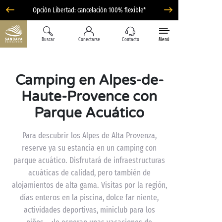
Opción Libertad: cancelación 100% flexible*
Buscar
Conectarse
Contacto
Menú
Camping en Alpes-de-
Haute-Provence con
Parque Acuático
Para descubrir los Alpes de Alta Provenza,
reserve ya su estancia en un camping con
parque acuático. Disfrutará de infraestructuras
acuáticas de calidad, pero también de
alojamientos de alta gama. Visitas por la región,
días enteros en la piscina, dolce far niente,
actividades deportivas, miniclub para los