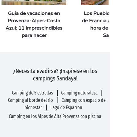
Guía de vacaciones en
Los Pueblos Más Boni
Provenza-Alpes-Costa
de Francia a menos de 
Azul: 11 imprescindibles
hora de su camping
para hacer
Sandaya
¿Necesita evadirse? ¡Inspírese en los
campings Sandaya!
Camping de 5 estrellas
Camping naturaleza
Camping al borde del río
Camping con espacio de
bienestar
Lago de Esparron
Camping en los Alpes de Alta Provenza con piscina