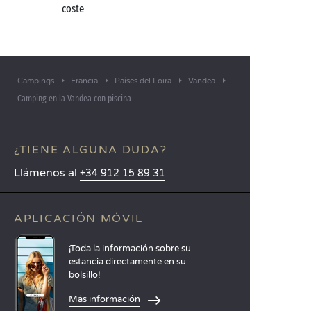
coste
Campings
Francia
Países del Loira
Vandea
Camping en la Vandea con piscina
¿TIENE ALGUNA DUDA?
Llámenos al
+34 912 15 89 31
APLICACIÓN MÓVIL
¡Toda la información sobre su
estancia directamente en su
bolsillo!
Más información