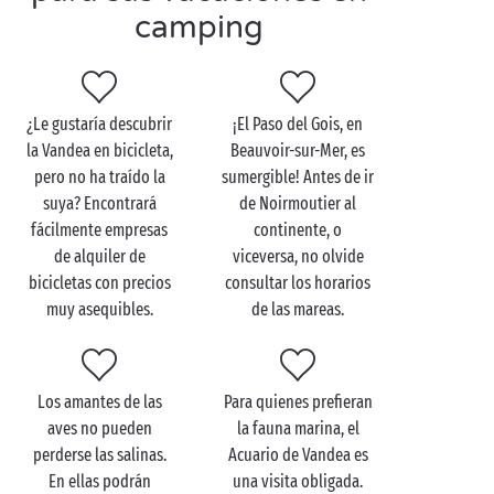
o a pie por una ruta de
senderismo
, sucumba al
camping
encanto de
la naturaleza
que le rodea. La costa del
océano Atlántico ofrece largas extensiones de arena,
dunas y pinares: ¡elija su paisaje preferido para su
escapada de cada día!
¿Le gustaría descubrir
¡El Paso del Gois, en
la Vandea en bicicleta,
Beauvoir-sur-Mer, es
De vuelta al camping, aproveche para descubrir la
pero no ha traído la
sumergible! Antes de ir
gastronomía de la Vandea, con una importante
suya? Encontrará
de Noirmoutier al
presencia de productos del mar como los mejillones
fácilmente empresas
continente, o
y las ostras, ¡aunque eso no es todo! También podrá
de alquiler de
viceversa, no olvide
saborear deliciosos quesos de cabra y/o vaca, así
bicicletas con precios
consultar los horarios
como las famosas alubias mogette.
muy asequibles.
de las mareas.
Los amantes de las
Para quienes prefieran
aves no pueden
la fauna marina, el
perderse las salinas.
Acuario de Vandea es
En ellas podrán
una visita obligada.