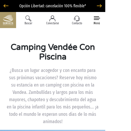
Opción Libertad: cancelación 100% flexible*
Buscar
Conectarse
Contacto
Menú
Camping Vendée Con
Piscina
¿Busca un lugar acogedor y con encanto para
sus próximas vacaciones? Reserve hoy mismo
su estancia en un camping con piscina en la
Vandea. Zambullidas y largos para los más
mayores, chapoteo y descubrimiento del agua
en la piscina infantil para los más pequeños... ¡a
todo el mundo le esperan unos días de lo más
animados!