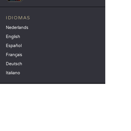
IDIOMAS
Nederlands
English
Español
Français
Deutsch
Italiano
IDEAS PARA SUS VACACIONES
Camping Animación infantil
Camping familiar con niños
Camping mar Mediterráneo