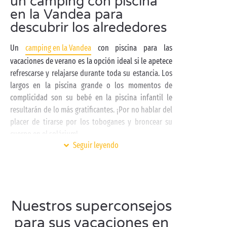
un camping con piscina
en la Vandea para
descubrir los alrededores
Un
camping en la Vandea
con piscina para las
vacaciones de verano es la opción ideal si le apetece
refrescarse y relajarse durante toda su estancia. Los
largos en la piscina grande o los momentos de
complicidad son su bebé en la piscina infantil le
resultarán de lo más gratificantes. ¡Por no hablar del
placer de tirarse por los toboganes y broncear su
cuerpo en el solárium!
Seguir leyendo
En la región de Países del Loira, la Vandea le invita a
descubrir la magnífica
costa atlántica
. Desde
Noirmoutier hasta Les Sables-d'Olonne, admire la
belleza de su litoral, sin olvidar hacer un alto en sus
Nuestros superconsejos
estaciones balnearias llenas de encanto.
En bicicleta
por una de sus numerosas y seguras sendas ciclables,
para sus vacaciones en