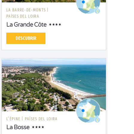
LA BARRE-DE-MONTS |
PAÍSES DEL LOIRA
La Grande Côte
DESCUBRIR
L’ÉPINE |
PAÍSES DEL LOIRA
La Bosse