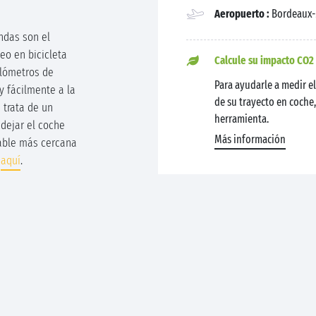
Aeropuerto :
Bordeaux-
ndas son el
eo en bicicleta
Calcule su impacto CO2
ilómetros de
Para ayudarle a medir 
y fácilmente a la
de su trayecto en coche
 trata de un
herramienta.
dejar el coche
Más información
lable más cercana
s
aquí
.