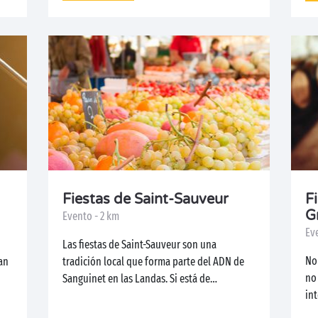
Fiestas de Saint-Sauveur
F
G
Evento - 2 km
Ev
Las fiestas de Saint-Sauveur son una
No 
an
tradición local que forma parte del ADN de
no
Sanguinet en las Landas. Si está de
int
vacaciones...
Gra