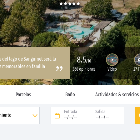
8.5
 del lago de Sanguinet será la
/10
s memorables en familia
368 opiniones
Vídeo
27 
Parcelas
Baño
Actividades & servicios
Entrada
Salida
--/--/--
--/--/--