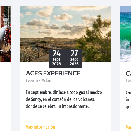
24
27
-
sept
sept
2026
2026
ACES EXPERIENCE
C
Evento - 25 km
Ev
En septiembre, diríjase a todo gas al macizo
Ca
de Sancy, en el corazón de los volcanes,
int
donde se celebra un impresionante...
que
Más información
Má