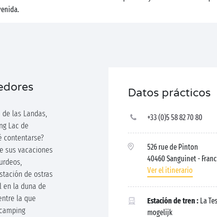
venida.
dedores
Datos prácticos
 de las Landas,
+33 (0)5 58 82 70 80
ing Lac de
é contentarse?
526 rue de Pinton
te sus vacaciones
40460 Sanguinet
- Franc
urdeos,
Ver el itinerario
stación de ostras
l en la duna de
entre la que
Estación de tren :
La Tes
 camping
mogelijk