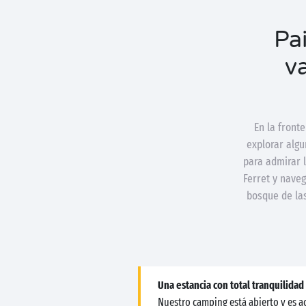
Pai
v
En la front
explorar algu
para admirar l
Ferret y naveg
bosque de las
Una estancia con total tranquilidad
Nuestro camping está abierto y es ac