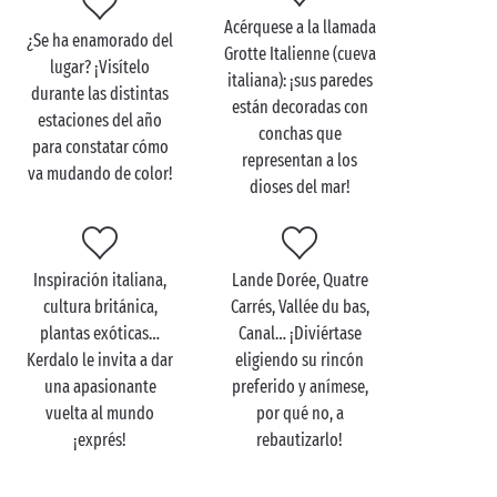
mobile-home
totalmente equipada?
Acérquese a la llamada
¿Se ha enamorado del
Grotte Italienne (cueva
lugar? ¡Visítelo
italiana): ¡sus paredes
durante las distintas
están decoradas con
estaciones del año
Visite los jardines de
conchas que
para constatar cómo
Kerdalo en familia
representan a los
va mudando de color!
dioses del mar!
¿Y si hace un paréntesis mágico en los exuberantes
jardines de Kerdalo entre baño y baño en las
playas
de la
Côte de Granit Rose
? Nada más llegar, los niños
Inspiración italiana,
Lande Dorée, Quatre
se imaginarán viviendo su propia epopeya: una
cultura británica,
Carrés, Vallée du bas,
misteriosa mansión, un bosque exuberante, un
plantas exóticas…
Canal… ¡Diviértase
templo exótico… ¡Los fabulosos decorados de los
Kerdalo le invita a dar
eligiendo su rincón
jardines de Kerdala darán rienda suelta a su
una apasionante
preferido y anímese,
desbordante imaginación!
vuelta al mundo
por qué no, a
¿Viaja con
niños pequeños
? Le alegrará saber que la
¡exprés!
rebautizarlo!
visita es gratuita para los menores de 4 años. ¡Venga
a jugar a los exploradores
en familia
por los jardines