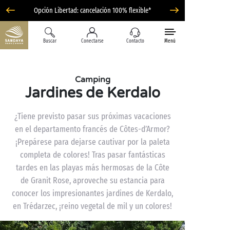
Opción Libertad: cancelación 100% flexible*
Buscar
Conectarse
Contacto
Menú
Camping
Jardines de Kerdalo
¿Tiene previsto pasar sus próximas vacaciones
en el departamento francés de Côtes-d’Armor?
¡Prepárese para dejarse cautivar por la paleta
completa de colores! Tras pasar fantásticas
tardes en las playas más hermosas de la Côte
de Granit Rose, aproveche su estancia para
conocer los impresionantes jardines de Kerdalo,
en Trédarzec, ¡reino vegetal de mil y un colores!