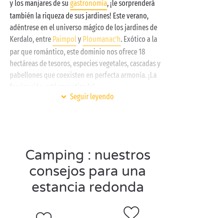
y los manjares de su
gastronomía
, ¡le sorprenderá
también la riqueza de sus jardines! Este verano,
adéntrese en el universo mágico de los jardines de
Kerdalo, entre
Paimpol
y
Ploumanac’h
. Exótico a la
par que romántico, este dominio nos ofrece 18
hectáreas de tesoros, especies vegetales, cascadas y
pabellones que coexisten en perfecta armonía. ¡La
fascinación está garantizada!
Seguir leyendo
A solo unos minutos de estos preciosos jardines le
espera durante todo el verano su camping de lujo.
Idóneamente ubicado, le brinda unas vistas
maravillosas a la franja más hermosa del litoral
Camping : nuestros
bretón. Entre las
actividades deportivas
y recreativas
en familia, los baños en el parque acuático y los
consejos para una
instantes de
relajación en el spa
, su estancia en
estancia redonda
camping superará todas sus expectativas. No espere
un minuto más para reservar su alojamiento de
vacaciones ideal: ¿
parcela
de camping o