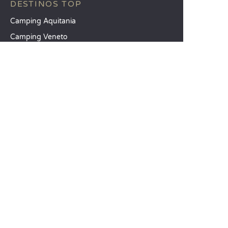
DESTINOS TOP
Camping Aquitania
Camping Veneto
Camping Toscana
SANDAYA
Reciba nuestra newsletter
Consulte nuestro catálogo
Compare nuestros alojamientos
Compare nuestras parcelas
Nuestros compromisos RSC
Grupos y seminarios
Nuestros servicios a la carta