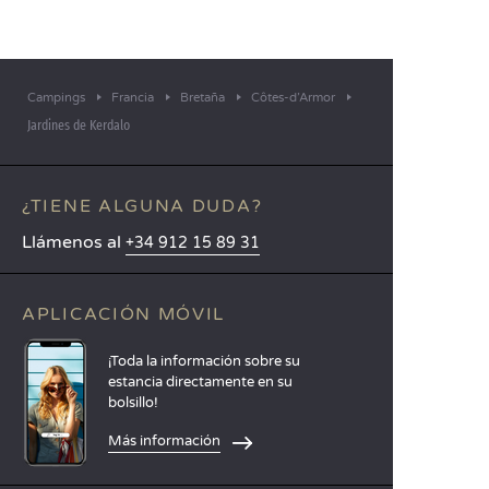
Campings
Francia
Bretaña
Côtes-d’Armor
Jardines de Kerdalo
¿TIENE ALGUNA DUDA?
Llámenos al
+34 912 15 89 31
APLICACIÓN MÓVIL
¡Toda la información sobre su
estancia directamente en su
bolsillo!
Más información