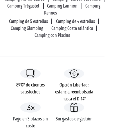
al puerto deportivo de Tréguier!
Camping Trégastel
Camping Lannion
Camping
Rennes
Camping de 5 estrellas
Camping de 4 estrellas
Camping Glamping
Camping Costa atlántica
Camping con Piscina
89%* de clientes
Opción Libertad:
satisfechos
estancia reembolsada
hasta el D-14*
Pago en 3 plazos sin
Sin gastos de gestión
coste