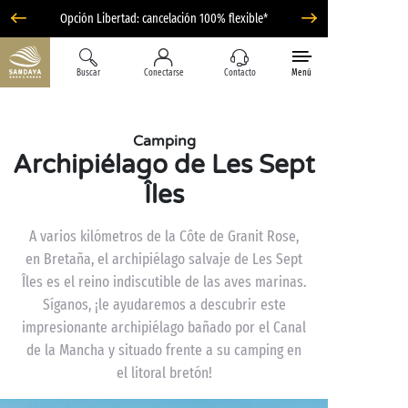
Opción Libertad: cancelación 100% flexible*
Buscar
Conectarse
Contacto
Menú
Camping
Archipiélago de Les Sept
Îles
A varios kilómetros de la Côte de Granit Rose,
en Bretaña, el archipiélago salvaje de Les Sept
Îles es el reino indiscutible de las aves marinas.
Síganos, ¡le ayudaremos a descubrir este
impresionante archipiélago bañado por el Canal
de la Mancha y situado frente a su camping en
el litoral bretón!