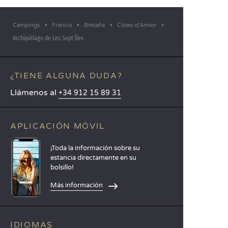
Campings
Francia
Bretaña
Côtes-d’Armor
Archipiélago de Les Sept Îles
¿TIENE ALGUNA DUDA?
Llámenos al
+34 912 15 89 31
APLICACIÓN MÓVIL
¡Toda la información sobre su
estancia directamente en su
bolsillo!
Más información
IDIOMAS