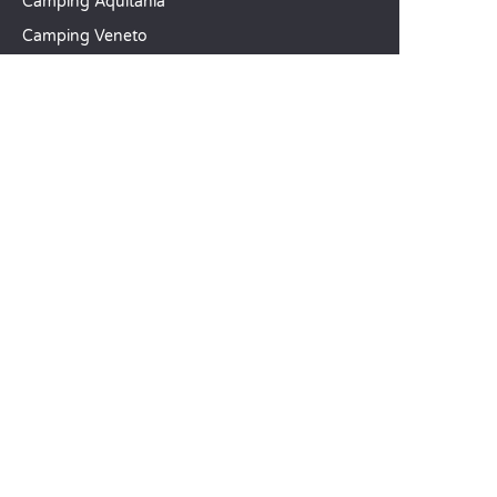
Camping Aquitania
Camping Veneto
Camping Toscana
SANDAYA
Reciba nuestra newsletter
Consulte nuestro catálogo
Compare nuestros alojamientos
Compare nuestras parcelas
Nuestros compromisos RSC
Grupos y seminarios
Nuestros servicios a la carta
ATENCIÓN AL CLIENTE
Ayuda y contacto