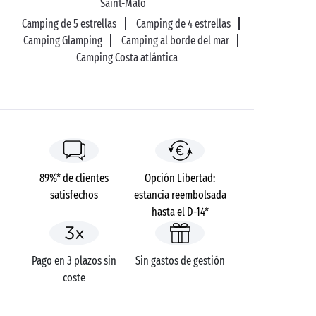
cuidado!
Saint-Malo
Camping de 5 estrellas
Camping de 4 estrellas
De vuelta en tierra firme, relájese con
Camping Glamping
Camping al borde del mar
los pies a remojo
. Si toma el impresionante
Camping Costa atlántica
Sendero de los Aduaneros
, podrá llegar hasta la
playa de
Trégastel
, de Perros-Guirec o de Trestraou.
Durante sus vacaciones en la costa bretona, ¡el
paraje natural de
Ploumanac’h
le dejará
boquiabierto!
89%* de clientes
Opción Libertad:
satisfechos
estancia reembolsada
hasta el D-14*
Pago en 3 plazos sin
Sin gastos de gestión
coste