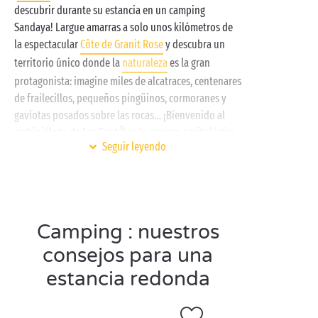
descubrir durante su estancia en un camping
Sandaya! Largue amarras a solo unos kilómetros de
la espectacular
Côte de Granit Rose
y descubra un
territorio único donde la
naturaleza
es la gran
protagonista: imagine miles de alcatraces, centenares
de frailecillos, pequeños pingüinos, cormoranes y
gaviotas posados sobre las rocas… ¡Bienvenido al
archipiélago de Les Sept Îles, la reserva ornitológica
Seguir leyendo
más grande de
Francia
!
De vuelta en tierra firme, deposite sus maletas en
nuestro camping en el litoral bretón y disfrute de la
autenticidad de unas vacaciones al borde del
Camping : nuestros
Canal de la Mancha
. Al norte de Bretaña, los
bellísimos paisajes de la Côte de Granit Rose le
consejos para una
acompañarán a lo largo de toda su estancia.
estancia redonda
Espaciosa
mobile-home
, parcela para su tienda o
camping car, elija su alojamiento de vacaciones y