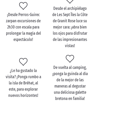
disfrute del amplio abanico de actividades del
camping, una combinación perfecta de
deportes
,
Desde el archipiélago
ocio y relajación. Aquí, ¡todo campista se compone
¡Desde Perros-Guirec
de Les Sept Îles la Côte
unas vacaciones a su medida!
zarpan excursiones de
de Granit Rose luce su
2h30 con escala para
mejor cara: ¡abra bien
prolongar la magia del
los ojos para disfrutar
espectáculo!
de las impresionantes
Visite el archipiélago de
vistas!
Les Sept Îles en familia
Embarque con los suyos en una lancha motora y
De vuelta al camping,
ponga rumbo a los fabulosos paisajes del
¿Le ha gustado la
¡ponga la guinda al día
archipiélago de Les Sept Îles. Desde
Perros-Guirec
, un
visita? ¡Ponga rumbo a
de la mejor de las
pueblo típicamente bretón dominado por el faro de
la isla de Bréhat, al
maneras al degustar
Men Ruz, parten con frecuencia cruceros de
este, para explorar
una deliciosa galette
descubrimiento cuyos guías se afanan en compartir
nuevos horizontes!
bretona en familia!
su pasión por esta tierra excepcional.
Con ellos, los niños descubrirán todos los secretos
del archipiélago, convertido en un verdadero