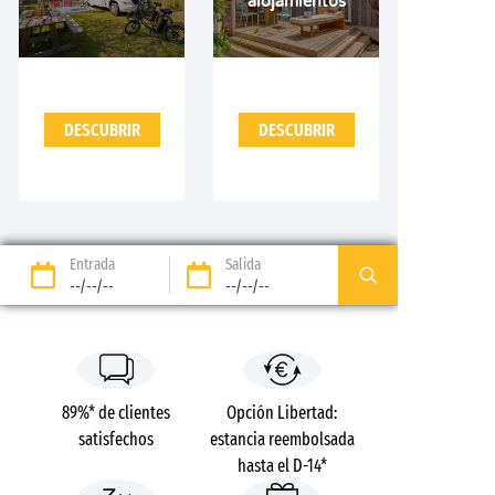
alojamientos
DESCUBRIR
DESCUBRIR
Entrada
Salida
--/--/--
--/--/--
89%* de clientes
Opción Libertad:
satisfechos
estancia reembolsada
hasta el D-14*