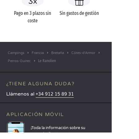
Pago en 3 plazos sin
Sin gastos de gestión
coste
Campings
Francia
Bretaña
Côtes-d’Armor
Le Ranolien
Perros-Guirec
¿TIENE ALGUNA DUDA?
Llámenos al
+34 912 15 89 31
APLICACIÓN MÓVIL
¡Toda la información sobre su
estancia directamente en su