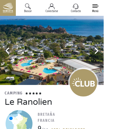
Buscar
Conectarse
Contacto
Menú
CAMPING
Le Ranolien
BRETAÑA
FRANCIA
9