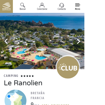
Buscar
Conectarse
Contacto
Menú
CAMPING
Le Ranolien
BRETAÑA
FRANCIA
9