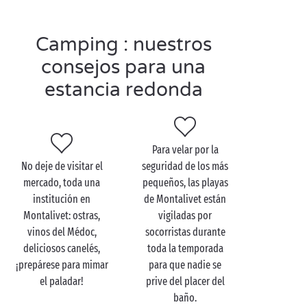
el camping, entréguese de lleno a la relajación al
borde de las piscinas: cargue bien las pilas… ¡porque
la fiesta continúa al atardecer!
Camping : nuestros
consejos para una
estancia redonda
Visite Montalivet en
pareja
Para velar por la
Lejos de limitarse a las playas oceánicas, el
No deje de visitar el
seguridad de los más
excepcional patrimonio natural de Montalivet hará
mercado, toda una
pequeños, las playas
de su estancia en camping una experiencia
institución en
de Montalivet están
inolvidable. ¿Se va de acampada con su media
Montalivet: ostras,
vigiladas por
naranja? Entonces haga una excursión
en pareja
para
vinos del Médoc,
socorristas durante
explorar el inmenso pulmón verde de Montalivet: ¡su
deliciosos canelés,
toda la temporada
bosque!
¡prepárese para mimar
para que nadie se
Paseos
a caballo
, rutas de
senderismo
, sendas
el paladar!
prive del placer del
ciclables o circuitos de BTT, ¡encontrará seguro una
baño.