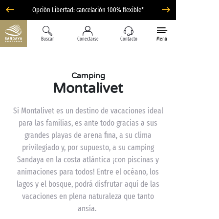
Opción Libertad: cancelación 100% flexible*
Buscar
Conectarse
Contacto
Menú
Camping
Montalivet
Si Montalivet es un destino de vacaciones ideal
para las familias, es ante todo gracias a sus
grandes playas de arena fina, a su clima
privilegiado y, por supuesto, a su camping
Sandaya en la costa atlántica ¡con piscinas y
animaciones para todos! Entre el océano, los
lagos y el bosque, podrá disfrutar aquí de las
vacaciones en plena naturaleza que tanto
ansía.