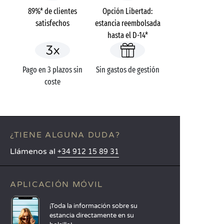
89%* de clientes
Opción Libertad:
satisfechos
estancia reembolsada
hasta el D-14*
Pago en 3 plazos sin
Sin gastos de gestión
coste
¿TIENE ALGUNA DUDA?
Llámenos al
+34 912 15 89 31
APLICACIÓN MÓVIL
¡Toda la información sobre su
estancia directamente en su