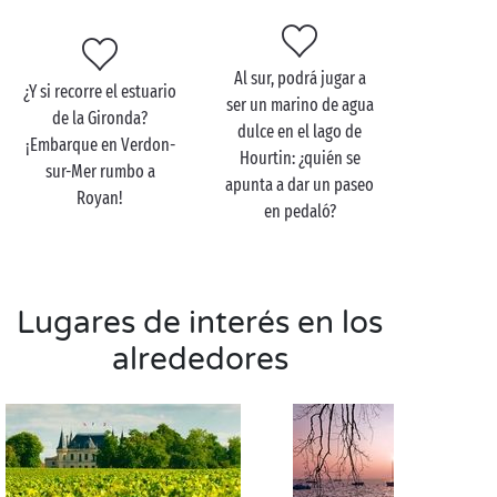
actividad a su medida para ponerse en forma,
relajarse y cargarse de buena energía. Y, por
supuesto, la gran playa de arena de la localidad le
Al sur, podrá jugar a
invita a pasar relajantes tardes con
los pies a remojo
¿Y si recorre el estuario
ser un marino de agua
¡y la cabeza en las nubes!
de la Gironda?
dulce en el lago de
¡Embarque en Verdon-
Hourtin: ¿quién se
sur-Mer rumbo a
apunta a dar un paseo
Royan!
en pedaló?
Lugares de interés en los
alrededores