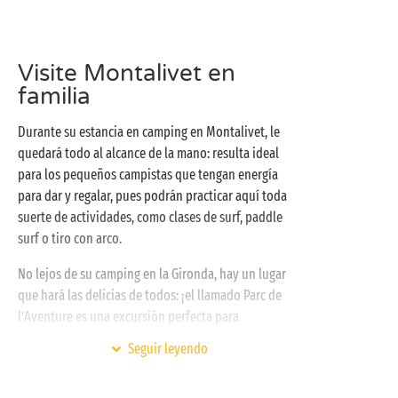
esperamos con impaciencia para brindarle una
estancia memorable en un
cottage
totalmente
equipado, una
tienda lodge
de aventureros o una
Visite Montalivet en
auténtica
parcela de camping
. Como alternativa a las
familia
olas del mar, le ofrecemos nuestras piscinas
climatizadas con
toboganes acuáticos
, los baños de
Durante su estancia en camping en Montalivet, le
burbujas y la piscina acualúdica para los niños. ¿Es
quedará todo al alcance de la mano: resulta ideal
usted aficionado al deporte? ¡Podrá disfrutar aquí de
para los pequeños campistas que tengan energía
sesiones de voley playa, aquagym, fitness o
tenis
!
para dar y regalar, pues podrán practicar aquí toda
suerte de actividades, como clases de surf, paddle
surf o tiro con arco.
No lejos de su camping en la Gironda, hay un lugar
que hará las delicias de todos: ¡el llamado Parc de
l’Aventure es una excursión perfecta para
toda la familia
! Recorrido de arborismo, circuitos de
Seguir leyendo
karts a pedales, cama elástica,
minigolf
… ¡Encontrará
aquí atracciones para todas las edades. De vuelta en