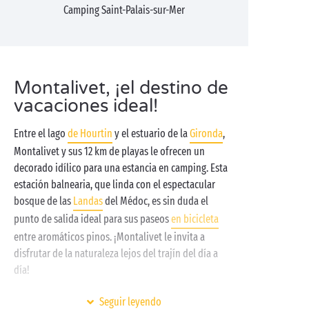
Camping Saint-Palais-sur-Mer
Montalivet, ¡el destino de
vacaciones ideal!
Entre el lago
de Hourtin
y el estuario de la
Gironda
,
Montalivet y sus 12 km de playas le ofrecen un
decorado idílico para una estancia en camping. Esta
estación balnearia, que linda con el espectacular
bosque de las
Landas
del Médoc, es sin duda el
punto de salida ideal para sus paseos
en bicicleta
entre aromáticos pinos. ¡Montalivet le invita a
disfrutar de la naturaleza lejos del trajín del día a
día!
Frente al océano y sus preciosos atardeceres, le
Seguir leyendo