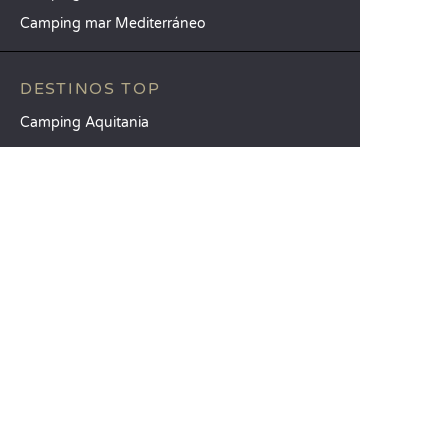
Camping mar Mediterráneo
DESTINOS TOP
Camping Aquitania
Camping Veneto
Camping Toscana
SANDAYA
Reciba nuestra newsletter
Consulte nuestro catálogo
Compare nuestros alojamientos
Compare nuestras parcelas
Nuestros compromisos RSC
Grupos y seminarios