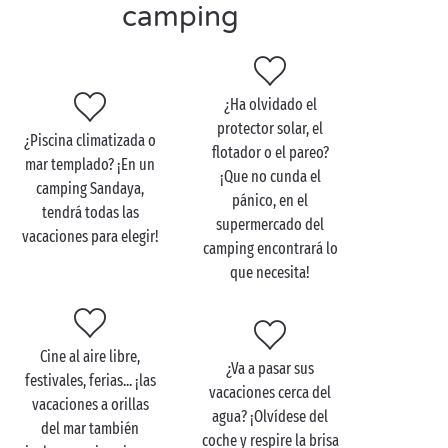
camping
ideal para desconectar y cargar las pilas. ¿No es
hermosa la vida?
¿Ha olvidado el
protector solar, el
¿Piscina climatizada o
flotador o el pareo?
mar templado? ¡En un
¡Que no cunda el
camping Sandaya,
pánico, en el
tendrá todas las
supermercado del
vacaciones para elegir!
camping encontrará lo
que necesita!
Cine al aire libre,
¿Va a pasar sus
festivales, ferias... ¡las
vacaciones cerca del
vacaciones a orillas
agua? ¡Olvídese del
del mar también
coche y respire la brisa