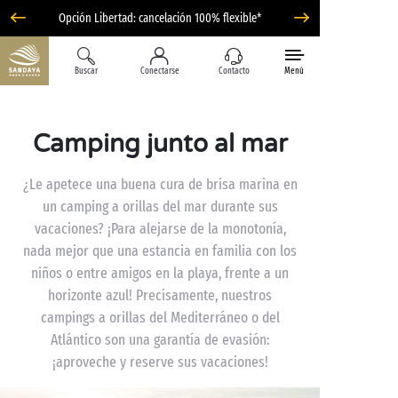
Opción Libertad: cancelación 100% flexible*
Buscar
Conectarse
Contacto
Menú
Camping junto al mar
¿Le apetece una buena cura de brisa marina en
un camping a orillas del mar durante sus
vacaciones? ¡Para alejarse de la monotonía,
nada mejor que una estancia en familia con los
niños o entre amigos en la playa, frente a un
horizonte azul! Precisamente, nuestros
campings a orillas del Mediterráneo o del
Atlántico son una garantía de evasión:
¡aproveche y reserve sus vacaciones!