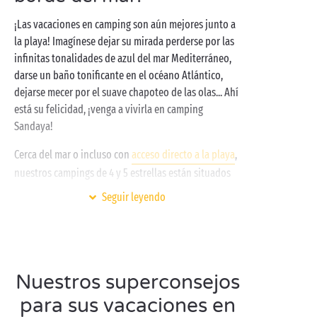
¡Las vacaciones en camping son aún mejores junto a
la playa! Imagínese dejar su mirada perderse por las
infinitas tonalidades de azul del mar Mediterráneo,
darse un baño tonificante en el océano Atlántico,
dejarse mecer por el suave chapoteo de las olas... Ahí
está su felicidad, ¡venga a vivirla en camping
Sandaya!
Cerca del mar o incluso con
acceso directo a la playa
,
nuestros campings de 4 y 5 estrellas están situados
en los mejores destinos para ofrecerle unas
Seguir leyendo
vacaciones en un entorno excepcional. ¡Aproveche
además para practicar sus actividades favoritas! ¿Es
aficionado a los deportes acuáticos? Disfrute de una
clase de submarinismo entre amigos, un paseo de
paddle surf en familia o una excursión de piragüismo
Nuestros superconsejos
en pareja. ¿Lo suyo es el dolce far niente en la playa?
para sus vacaciones en
Túmbese a tomar el sol y reponer vitaminas, resulta