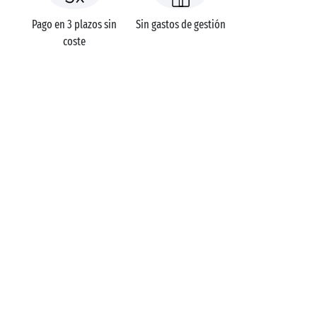
Pago en 3 plazos sin
Sin gastos de gestión
coste
Campings
Temas de vacaciones
Camping al borde del mar
¿TIENE ALGUNA DUDA?
Llámenos al
+34 912 15 89 31
APLICACIÓN MÓVIL
¡Toda la información sobre su
estancia directamente en su
bolsillo!