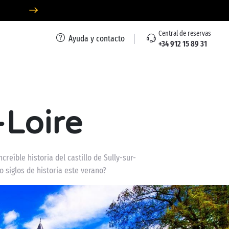
Central de reservas
Ayuda y contacto
+34 912 15 89 31
-Loire
reíble historia del castillo de Sully-sur-
o siglos de historia este verano?