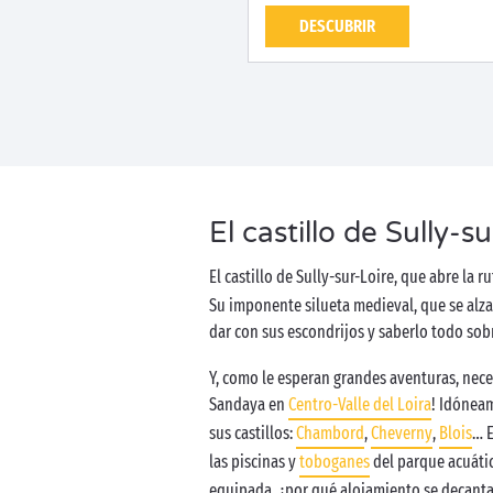
DESCUBRIR
El castillo de Sully-
El castillo de Sully-sur-Loire, que abre la 
Su imponente silueta medieval, que se alza 
dar con sus escondrijos y saberlo todo sob
Y, como le esperan grandes aventuras, nec
Sandaya en
Centro-Valle del Loira
! Idóneam
sus castillos:
Chambord
,
Cheverny
,
Blois
… E
las piscinas y
toboganes
del parque acuátic
equipada, ¿por qué alojamiento se decant