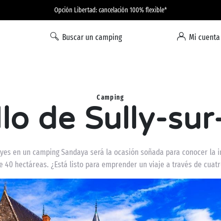
Opción Libertad: cancelación 100% flexible*
Buscar un camping
Mi cuenta
Camping
llo de Sully-sur
eyes en un camping Sandaya será la ocasión soñada para conocer la inc
 40 hectáreas. ¿Está listo para emprender un viaje a través de cuatr