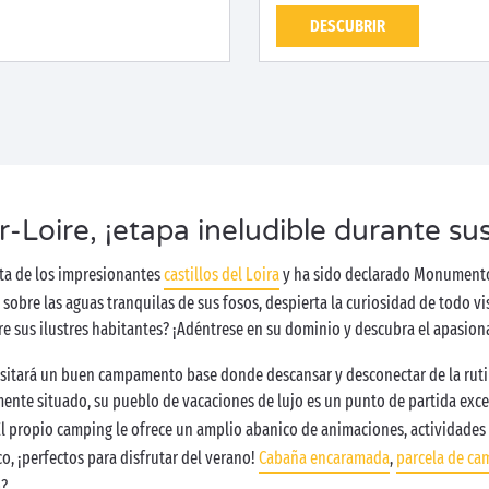
DESCUBRIR
sur-Loire, ¡etapa ineludible durante s
ruta de los impresionantes
castillos del Loira
y ha sido declarado Monumento H
sobre las aguas tranquilas de sus fosos, despierta la curiosidad de todo vi
re sus ilustres habitantes? ¡Adéntrese en su dominio y descubra el apasiona
esitará un buen campamento base donde descansar y desconectar de la rut
ente situado, su pueblo de vacaciones de lujo es un punto de partida excele
l propio camping le ofrece un amplio abanico de animaciones, actividades y 
o, ¡perfectos para disfrutar del verano!
Cabaña encaramada
,
parcela de ca
a?