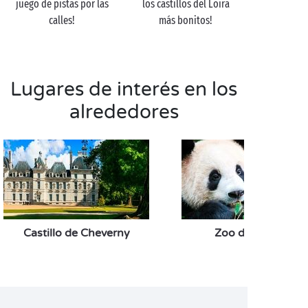
juego de pistas por las
los castillos del Loira
calles!
más bonitos!
Lugares de interés en los
alrededores
Castillo de Cheverny
Zoo de Beauval