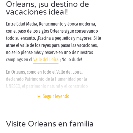
Orleans, ¡su destino de
vacaciones ideal!
Entre Edad Media, Renacimiento y época moderna,
con el paso de los siglos Orleans sigue conservando
todo su encanto. ¡Fascina a pequeños y mayores! Si le
atrae el valle de los reyes para pasar las vacaciones,
no se lo piense más y reserve en uno de nuestros
campings en el
Valle del Loira
. ¡No lo dude!
En Orleans, como en todo el Valle del Loira,
declarado Patrimonio de la Humanidad por la
UNESCO, el patrimonio natural y el construido
coexisten en perfecta armonía. Después de visitar
Seguir leyendo
Chambord
o darse un paseo en
bicicleta
a orillas del
Loira, relájese en el extenso dominio de su camping
Sandaya: espacio de
bienestar
, piscinas climatizadas,
Visite Orleans en familia
actividades
deportivas
y de ocio al aire libre...
¡Aproveche para recargar pilas! Y para dormir como