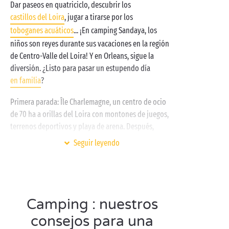
Dar paseos en quatriciclo, descubrir los
un lirón, elija su alojamiento favorito: ¿
castillos del Loira
, jugar a tirarse por los
cabaña insólita
,
cottage
con todas las comodidades o
toboganes acuáticos
... ¡En camping Sandaya, los
parcela de camping
?
niños son reyes durante sus vacaciones en la región
de Centro-Valle del Loira! Y en Orleans, sigue la
diversión. ¿Listo para pasar un estupendo día
en familia
?
Primera parada: Île Charlemagne, un centro de ocio
de 70 ha a orillas del Loira con montones de juegos,
terrenos deportivos y playa de arena. Después,
diríjase hacia el sublime Parc Floral de la Source, en
Seguir leyendo
el sureste de Orleans. Entre los ríos Dhuy y Loiret,
este precioso jardín alberga un mariposario, un
jardín tropical y un auténtico tren sobre raíles. ¡A los
niños les va a encantar!
Camping : nuestros
consejos para una