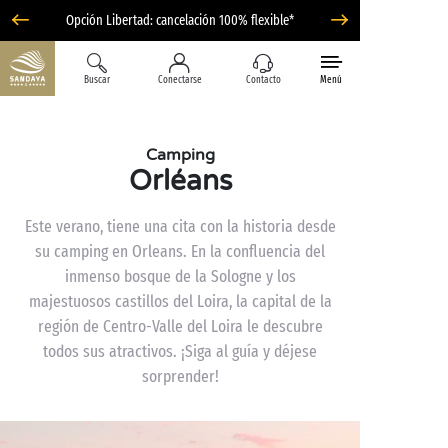
Opción Libertad: cancelación 100% flexible*
Buscar
Conectarse
Contacto
Menú
Camping
Orléans
Este verano, tiene una cita con la historia desde
su camping en Orleans. En la confluencia del
inmenso bosque de la Sologne y los
majestuosos castillos del Loira, la capital de la
región de Centro-Valle del Loira le descubre
todos sus atractivos. ¡Siga al guía y déjese
sorprender!