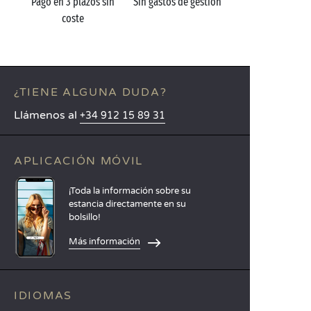
Pago en 3 plazos sin
Sin gastos de gestión
coste
¿TIENE ALGUNA DUDA?
Llámenos al
+34 912 15 89 31
APLICACIÓN MÓVIL
¡Toda la información sobre su
estancia directamente en su
bolsillo!
Más información
IDIOMAS