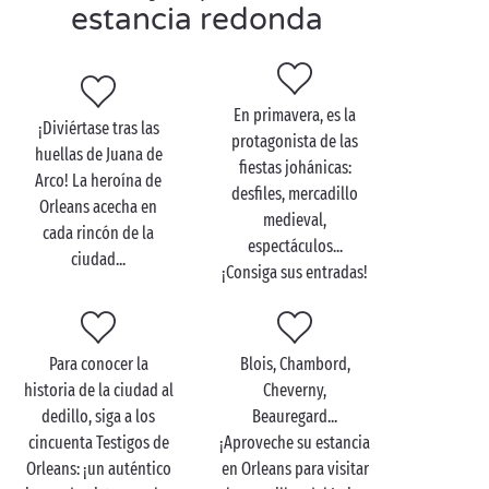
Visite Orleans en pareja
estancia redonda
¡Vaya! Si bien no apetece dejar la comodidad de su
camping Sandaya, con nuestro recorrido especial
"Orleans
para dos
", ¡no se arrepentirá!
En primavera, es la
¡Diviértase tras las
protagonista de las
huellas de Juana de
El viaje comienza en la época medieval, en la Rue de
fiestas johánicas:
Arco! La heroína de
la Charpenterie, donde se pueden admirar auténticas
desfiles, mercadillo
Orleans acecha en
casas de entramado de madera. A continuación,
medieval,
cada rincón de la
acérquese hasta la famosa catedral Sainte-Croix que
espectáculos...
ciudad...
le brinda las mejores vistas de la ciudad. Desde lo
¡Consiga sus entradas!
alto de sus 252 escalones, ¡la mirada alcanza hasta la
Sologne
, reconocible por su inmenso bosque! Por
último, suba a bordo de una embarcación
Para conocer la
Blois, Chambord,
tradicional, la “toue”, para navegar por el río de
historia de la ciudad al
Cheverny,
reyes. ¡Le llevará hasta la mesa de una guinguette
dedillo, siga a los
Beauregard...
para terminar bien el día!
cincuenta Testigos de
¡Aproveche su estancia
Orleans: ¡un auténtico
en Orleans para visitar