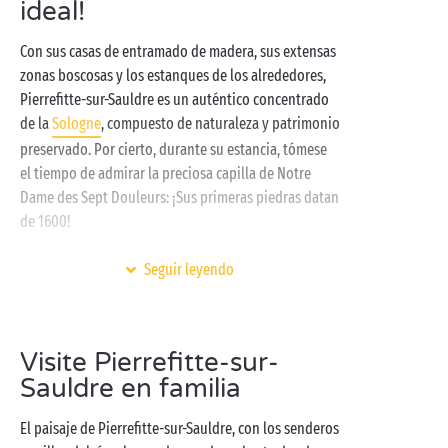
ideal!
Con sus casas de entramado de madera, sus extensas
zonas boscosas y los estanques de los alrededores,
Pierrefitte-sur-Sauldre es un auténtico concentrado
de la
Sologne
, compuesto de naturaleza y patrimonio
preservado. Por cierto, durante su estancia, tómese
el tiempo de admirar la preciosa capilla de Notre
Dame des Sept Douleurs: ¡Sus primeras piedras datan
de 1600!
Muy cerca de los verdes páramos o en una
Seguir leyendo
cabaña en los árboles
, disfrute de los paisajes del
Valle del Loira
y de la amplia gama de actividades
que le ofrece nuestro camping Sandaya: ¡
golf
, tenis,
Visite Pierrefitte-sur-
skate park, actividades acuáticas en el lago privado...
Sauldre en familia
Después de almorzar, diríjase a las piscinas cubiertas
y climatizadas, a los
toboganes acuáticos
y a los
El paisaje de Pierrefitte-sur-Sauldre, con los senderos
jardines de agua para los más pequeños. Vuelva por