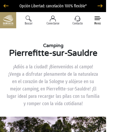
Opción Libertad: cancelación 100% flexible*
Buscar
Conectarse
Contacto
Menú
Camping
Pierrefitte-sur-Sauldre
¡Adiós a la ciudad! ¡Bienvenidos al campo!
¡Venga a disfrutar plenamente de la naturaleza
en el corazón de la Sologne y alójese en su
mejor camping, en Pierrefitte-sur-Sauldre! ¡El
lugar ideal para recargar las pilas con su familia
y romper con la vida cotidiana!