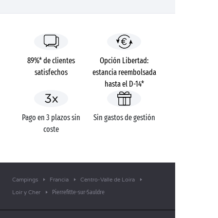
89%* de clientes
Opción Libertad:
satisfechos
estancia reembolsada
hasta el D-14*
Pago en 3 plazos sin
Sin gastos de gestión
coste
Campings
Francia
Centro-Valle de Loira
Pierrefitte-sur-Sauldre
Loir y Cher