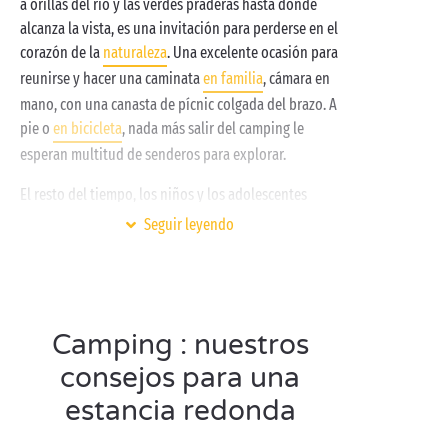
a orillas del río y las verdes praderas hasta donde
fin a la comodidad de su nido acogedor:
alcanza la vista, es una invitación para perderse en el
alojamiento insólito
,
mobile-home
totalmente
corazón de la
naturaleza
. Una excelente ocasión para
equipada o
parcela
tradicional, ¡usted elije!
reunirse y hacer una caminata
en familia
, cámara en
mano, con una canasta de pícnic colgada del brazo. A
pie o
en bicicleta
, nada más salir del camping le
esperan multitud de senderos para explorar.
El resto del tiempo, los niños y los adolescentes
estarán ocupados con un montón de actividades y
Seguir leyendo
haciendo nuevos amigos en nuestros
miniclubes gratuitos
.
Camping : nuestros
Visite Pierrefitte-sur-
consejos para una
Sauldre en pareja
estancia redonda
Aviso para amantes de paseos por el campo y