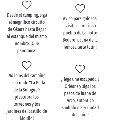
espacios abiertos, ¡Pierrefitte-sur-Sauldre en Sologne
es el lugar idílico con el que soñaban! Además de su
Desde el camping, siga
hermoso patrimonio inspirado en su capilla, su
Aviso para golosos:
el magnífico circuito
iglesia de Saint-Étienne o su fuente de Saint-Eutrope,
¡visite el precioso
de Césars hasta llegar
el pueblo también goza de la distinción de “Village
pueblo de Lamotte
al estanque del mismo
fleuri” (Pueblo florido). Incluso fue nombrado
Beuvron, cuna de la
nombre. ¡Qué
“Village préféré des solognots” (Pueblo favorito de
famosa tarta tatin!
panorama!
los habitantes de la Sologne) en 2015.
En verano, les encantará caminar
cogidos de la mano
por los senderos flanqueados por jardines ingleses y
No lejos del camping
casas floridas. ¡Un verdadero placer para los
¡Haga una escapada a
se esconde "La Perla
sentidos!
Orleans y siga los
de la Sologne":
pasos de Juana de
¡descubra los
Arco, auténtico
torreones y los
símbolo de la ciudad
jardines del castillo de
del Loira!
Moulin!