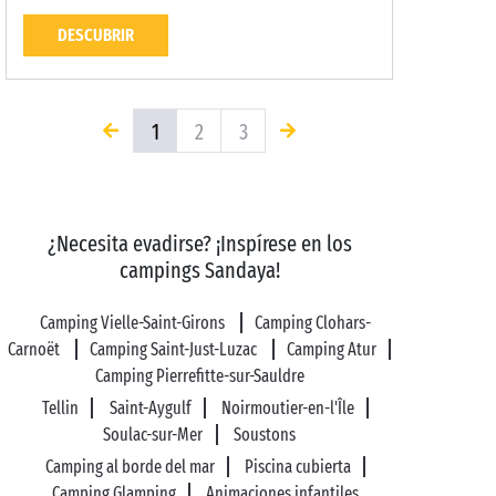
DESCUBRIR
1
2
3
¿Necesita evadirse? ¡Inspírese en los
campings Sandaya!
Camping Vielle-Saint-Girons
Camping Clohars-
Carnoët
Camping Saint-Just-Luzac
Camping Atur
Camping Pierrefitte-sur-Sauldre
Tellin
Saint-Aygulf
Noirmoutier-en-l'Île
Soulac-sur-Mer
Soustons
Camping al borde del mar
Piscina cubierta
Camping Glamping
Animaciones infantiles