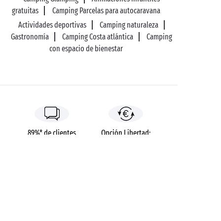
gratuitas
Camping Parcelas para autocaravana
Actividades deportivas
Camping naturaleza
Gastronomía
Camping Costa atlántica
Camping
con espacio de bienestar
89%* de clientes
Opción Libertad:
satisfechos
estancia reembolsada
hasta el D-14*
Pago en 3 plazos sin
Sin gastos de gestión
coste