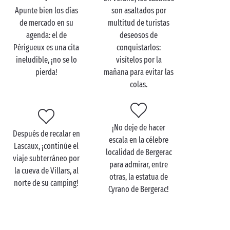
tanto sobre como bajo tierra o sobre aguas vivas…
Apunte bien los días
son asaltados por
Ahora bien, Dordoña
en pareja
es también sinónimo
de mercado en su
multitud de turistas
agenda: el de
deseosos de
de los pintorescos pueblos y aldeas del Périgord, que
Périgueux es una cita
conquistarlos:
le animamos a visitar durante sus escapadas.
ineludible, ¡no se lo
visítelos por la
Alrededor del camping, abundan los itinerarios:
pierda!
mañana para evitar las
Périgueux y su laberinto de callejuelas medievales,
colas.
perfectas para deambular sin rumbo, Brantôme y su
innegable encanto, que le ha hecho valedor del
apodo “La Venecia del Périgord”,
Sarlat
y sus
¡No deje de hacer
innumerables monumentos de interés histórico…
Después de recalar en
escala en la célebre
¡Pasear se convertirá en seguida en su pasatiempo
Lascaux, ¡continúe el
localidad de Bergerac
favorito!
viaje subterráneo por
para admirar, entre
la cueva de Villars, al
otras, la estatua de
norte de su camping!
Cyrano de Bergerac!