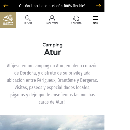
Opción Libertad: cancelación 100% flexible*
Buscar
Conectarse
Contacto
Menú
Camping
Atur
Alójese en un camping en Atur, en pleno corazón
de Dordoña, y disfrute de su privilegiada
ubicación entre Périgueux, Brantôme y Bergerac.
Visitas, paseos y especialidades locales,
¡síganos y deje que le enseñemos las muchas
caras de Atur!