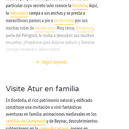
particular cuyo secreto solo conoce la
Dordoña
. Aquí,
la
naturaleza
campa a sus anchas y se presta a
maravillosos paseos a pie o
en bicicleta
por sus
muchas rutas de
senderismo
. Muy cerca,
Périgueux
,
perla del Périgord, le invita a descubrir sus muchos
encantos. ¡Prepárese para dejarse seducir y llevarse
consigo recuerdos imborrables!
En el corazón de este oasis de verdor podrá alojarse
Seguir leyendo
en una de nuestras comodísimas
mobile-homes
totalmente equipadas o en pleno contacto con la
naturaleza si es de los que prefieren veranear en una
Visite Atur en familia
tienda de campaña
, caravana o camping car. Mientras
los peques se lo pasan en grande en los
En Dordoña, el rico patrimonio natural y edificado
miniclubes gratuitos
, usted podrá relajarse en las
constituye una invitación a vivir fantásticas
piscinas climatizadas del inmenso parque acuático,
aventuras en familia: animaciones medievales en los
disfrutar de los terrenos
deportivos
y las actividades
castillos de Castelnaud
y de Beynac, descubrimientos
propuestas a lo largo de la jornada o salir a explorar
subterráneos en la
cueva de Lascaux
, paseos en