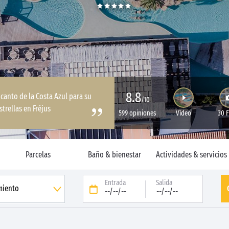
8.8
ncanto de la Costa Azul para su
/10
trellas en Fréjus
599 opiniones
Vídeo
30 
Parcelas
Baño & bienestar
Actividades & servicios
Entrada
Salida
--/--/--
--/--/--