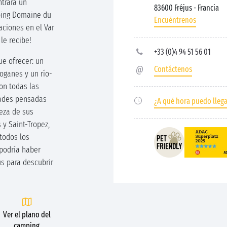
ntrará un
83600 Fréjus
- Francia
ping Domaine du
Encuéntrenos
aciones en el Var
le recibe!
+33 (0)4 94 51 56 01
e ofrecer: un
Contáctenos
oganes y un río-
on todas las
dades pensadas
¿A qué hora puedo lleg
ueza de sus
 y Saint-Tropez,
 todos los
 podría haber
s para descubrir
Ver el plano del
camping