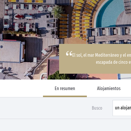
El sol, el mar Mediterráneo y el e
escapada de cinco es
En resumen
Alojamientos
Busco