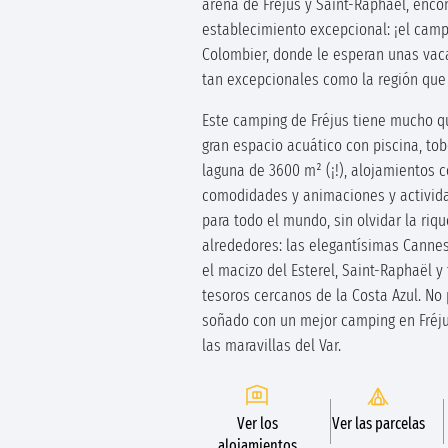
arena de Fréjus y Saint-Raphaël, enco
establecimiento excepcional: ¡el cam
Colombier, donde le esperan unas vac
tan excepcionales como la región que 
Este camping de Fréjus tiene mucho qu
gran espacio acuático con piscina, tob
laguna de 3600 m² (¡!), alojamientos c
comodidades y animaciones y activi
para todo el mundo, sin olvidar la riq
alrededores: las elegantísimas Cannes
el macizo del Esterel, Saint-Raphaël y
tesoros cercanos de la Costa Azul. No
soñado con un mejor camping en Fréju
las maravillas del Var.
Ver los
Ver las parcelas
alojamientos