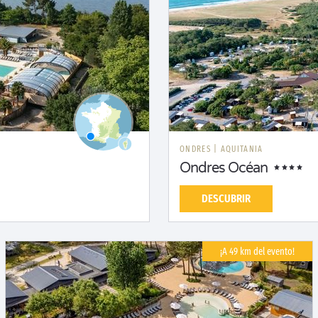
ONDRES
|
AQUITANIA
Ondres Océan
DESCUBRIR
¡A 49 km del evento!