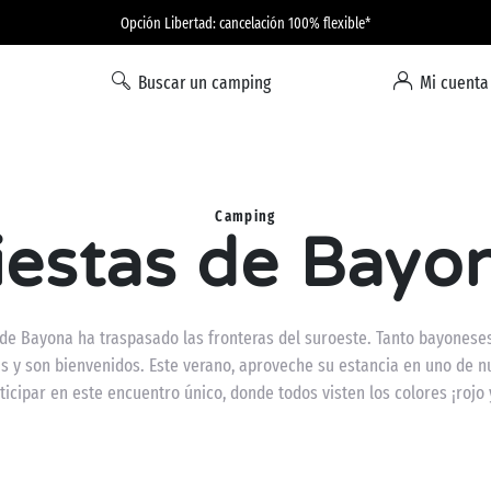
Opción Libertad: cancelación 100% flexible*
Buscar un camping
Mi cuenta
Camping
iestas de Bayo
 de Bayona ha traspasado las fronteras del suroeste. Tanto bayones
stas y son bienvenidos. Este verano, aproveche su estancia en uno de
ticipar en este encuentro único, donde todos visten los colores ¡rojo 