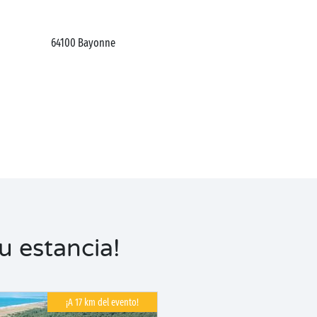
64100
Bayonne
u estancia!
¡A 17 km del evento!