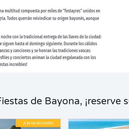
una multitud compuesta por miles de "festayres" unidos en
gría. Todos querrán reivindicar su origen bayonés, aunque
noche con la tradicional entrega de las llaves de la ciudad:
que siguen hasta el domingo siguiente. Durante los cálidos
anzas y canciones y se honran las tradiciones vascas:
esfiles y conciertos animan la ciudad engalanada con los
estas increíbles!
estas de Bayona, ¡reserve s
¡A 64 km del evento!