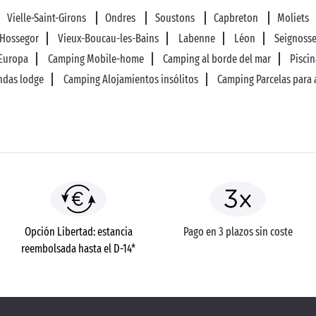
Vielle-Saint-Girons
Ondres
Soustons
Capbreton
Moliets
Hossegor
Vieux-Boucau-les-Bains
Labenne
Léon
Seignoss
 Europa
Camping Mobile-home
Camping al borde del mar
Piscin
ndas lodge
Camping Alojamientos insólitos
Camping Parcelas para
Opción Libertad: estancia
Pago en 3 plazos sin coste
reembolsada hasta el D-14*