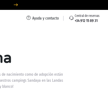
Central de reservas
Ayuda y contacto
+34 912 15 89 31
na
es de nacimiento como de adopción están
 nuestros campings Sandaya en las Landas
y blanco!