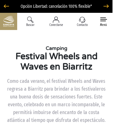
Opción Libertad: cancelación 100% flexible*
Buscar
Conectarse
Contacto
Menú
Camping
Festival Wheels and
Waves en Biarritz
Como cada verano, el festival Wheels and Waves
regresa a Biarritz para brindar a los festivaleros
una buena dosis de sensaciones fuertes. Este
evento, celebrado en un marco incomparable, le
permitirá imbuirse del encanto de la costa
atlántica al tiempo que disfruta del espectáculo.