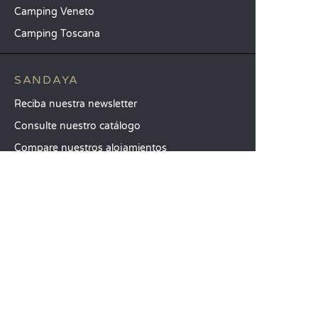
Camping Veneto
Camping Toscana
SANDAYA
Reciba nuestra newsletter
Consulte nuestro catálogo
Compare nuestros alojamientos
Compare nuestras parcelas
Nuestros compromisos RSC
Grupos y seminarios
Nuestros servicios a la carta
ATENCIÓN AL CLIENTE
Ayuda y contacto